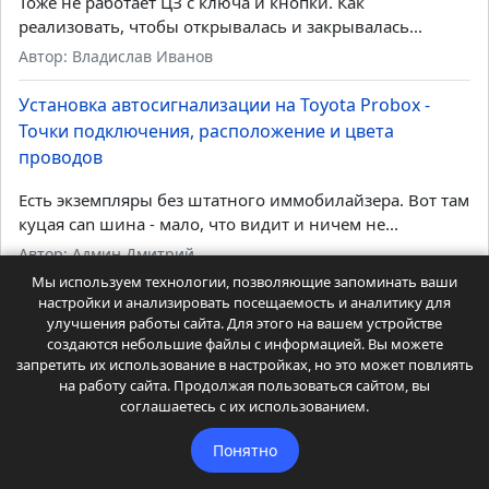
Тоже не работает ЦЗ с ключа и кнопки. Как
реализовать, чтобы открывалась и закрывалась...
Автор: Владислав Иванов
Установка автосигнализации на Toyota Probox -
Точки подключения, расположение и цвета
проводов
Есть экземпляры без штатного иммобилайзера. Вот там
куцая can шина - мало, что видит и ничем не...
Автор: Админ Дмитрий
Мы используем технологии, позволяющие запоминать ваши
настройки и анализировать посещаемость и аналитику для
улучшения работы сайта. Для этого на вашем устройстве
Главная
Автомобили
Автостатьи
Автостатьи 2
создаются небольшие файлы с информацией. Вы можете
Автоуслуги
Автоуслуги 2
Доп. оборудование
запретить их использование в настройках, но это может повлиять
на работу сайта. Продолжая пользоваться сайтом, вы
Другое
Читайте
Читайте 2
соглашаетесь с их использованием.
Координаты администрации
Карта сайта
Точки подключения и карты установок автосигнализаций.
Понятно
Статьи и советы для автолюбителей.
Посещая сайт Вы соглашаетесь с
Политикой