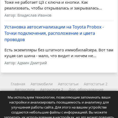
Тоже не работает ЦЗ с ключа и кнопки. Как
реализовать, чтобы открывалась и закрывалась...
Автор: Владислав Иванов
Установка автосигнализации на Toyota Probox -
Точки подключения, расположение и цвета
проводов
Есть экземпляры без штатного иммобилайзера. Вот там
куцая can шина - мало, что видит и ничем не...
Автор: Админ Дмитрий
Главная
Автомобили
Автостатьи
Автостатьи 2
Автоуслуги
Автоуслуги 2
Доп. оборудование
Другое
Читайте
Читайте 2
Мы используем технологии, позволяющие запоминать ваши
Координаты администрации
Карта сайта
настройки и анализировать посещаемость и аналитику для
Точки подключения и карты установок автосигнализаций.
улучшения работы сайта. Для этого на вашем устройстве
Статьи и советы для автолюбителей.
создаются небольшие файлы с информацией. Вы можете
Посещая сайт Вы соглашаетесь с
Политикой
запретить их использование в настройках, но это может повлиять