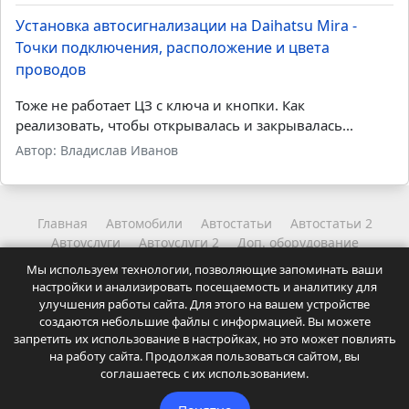
Установка автосигнализации на Daihatsu Mira -
Точки подключения, расположение и цвета
проводов
Тоже не работает ЦЗ с ключа и кнопки. Как
реализовать, чтобы открывалась и закрывалась...
Автор: Владислав Иванов
Главная
Автомобили
Автостатьи
Автостатьи 2
Автоуслуги
Автоуслуги 2
Доп. оборудование
Другое
Читайте
Читайте 2
Мы используем технологии, позволяющие запоминать ваши
Координаты администрации
Карта сайта
настройки и анализировать посещаемость и аналитику для
Точки подключения и карты установок автосигнализаций.
улучшения работы сайта. Для этого на вашем устройстве
Статьи и советы для автолюбителей.
создаются небольшие файлы с информацией. Вы можете
Посещая сайт Вы соглашаетесь с
Политикой
запретить их использование в настройках, но это может повлиять
на работу сайта. Продолжая пользоваться сайтом, вы
конфиденциальности
нашего ресурса.
соглашаетесь с их использованием.
© 2009-2026
Autosiga.ru