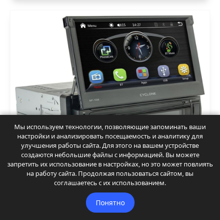
Мы используем технологии, позволяющие запоминать ваши
настройки и анализировать посещаемость и аналитику для
улучшения работы сайта. Для этого на вашем устройстве
Автомобильные магнитолы: 1DIN и
создаются небольшие файлы с информацией. Вы можете
запретить их использование в настройках, но это может повлиять
2DIN модели, как выбрать лучшую
на работу сайта. Продолжая пользоваться сайтом, вы
соглашаетесь с их использованием.
Магнитола в машине. Раньше это было просто
устройство для музыки. Слово «магнитола»
Понятно
подразумевал проигрыватель радио и кассет.