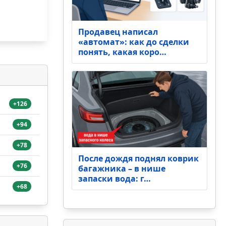
Продавец написал
«автомат»: как до сделки
понять, какая коро…
+126
+94
+78
После дождя поднял коврик
+76
багажника – в нише
запаски вода: г…
+68