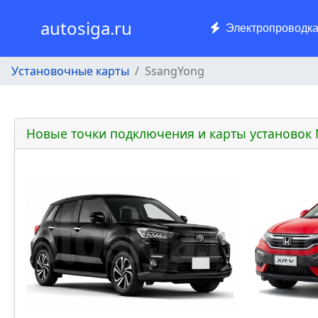
autosiga.ru
Электропроводк
Установочные карты
SsangYong
Новые точки подключения и карты установок