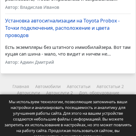
Автор: Владислав Иванов
Установка автосигнализации на Toyota Probox -
Точки подключения, расположение и цвета
проводов
Есть экземпляры без штатного иммобилайзера. Вот там
куцая can шина - мало, что видит и ничем не...
Автор: Админ Дмитрий
Главная
Автомобили
Автостатьи
Автостатьи 2
Автоуслуги
Автоуслуги 2
Доп. оборудование
Другое
Читайте
Читайте 2
Мы используем технологии, позволяющие запоминать ваши
Координаты администрации
Карта сайта
настройки и анализировать посещаемость и аналитику для
Точки подключения и карты установок автосигнализаций.
улучшения работы сайта. Для этого на вашем устройстве
Статьи и советы для автолюбителей.
создаются небольшие файлы с информацией. Вы можете
Посещая сайт Вы соглашаетесь с
Политикой
запретить их использование в настройках, но это может повлиять
на работу сайта. Продолжая пользоваться сайтом, вы
конфиденциальности
нашего ресурса.