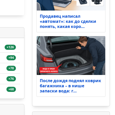
Продавец написал
«автомат»: как до сделки
понять, какая коро…
+126
+94
+78
+76
После дождя поднял коврик
багажника – в нише
+68
запаски вода: г…