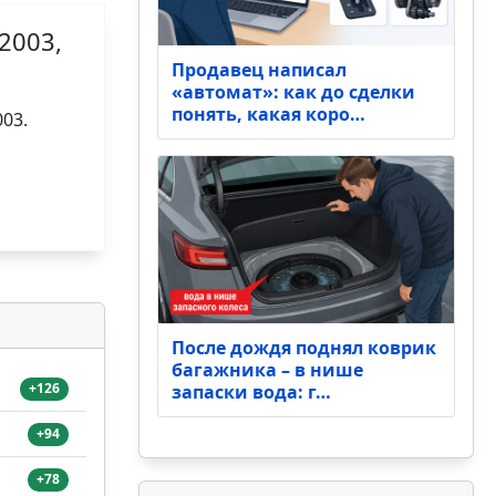
2003,
Продавец написал
«автомат»: как до сделки
понять, какая коро…
03.
После дождя поднял коврик
багажника – в нише
+126
запаски вода: г…
+94
+78