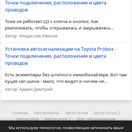
Точки подключения, расположение и цвета
проводов
Тоже не работает ЦЗ с ключа и кнопки. Как
реализовать, чтобы открывалась и закрывалась...
Автор: Владислав Иванов
Установка автосигнализации на Toyota Probox -
Точки подключения, расположение и цвета
проводов
Есть экземпляры без штатного иммобилайзера. Вот там
куцая can шина - мало, что видит и ничем не...
Автор: Админ Дмитрий
Главная
Автомобили
Автостатьи
Автостатьи 2
Автоуслуги
Автоуслуги 2
Доп. оборудование
Другое
Читайте
Читайте 2
Мы используем технологии, позволяющие запоминать ваши
Координаты администрации
Карта сайта