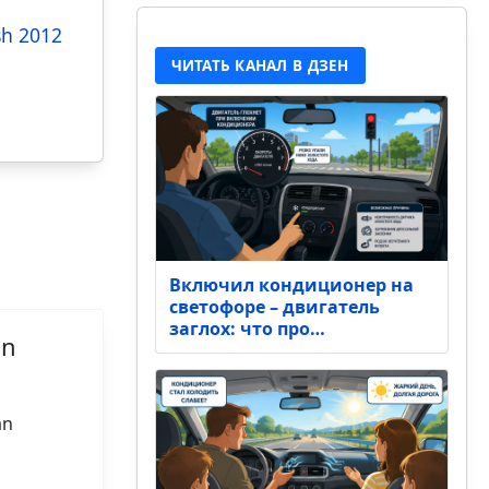
sh 2012
ЧИТАТЬ КАНАЛ В ДЗЕН
Включил кондиционер на
светофоре – двигатель
заглох: что про…
an
an