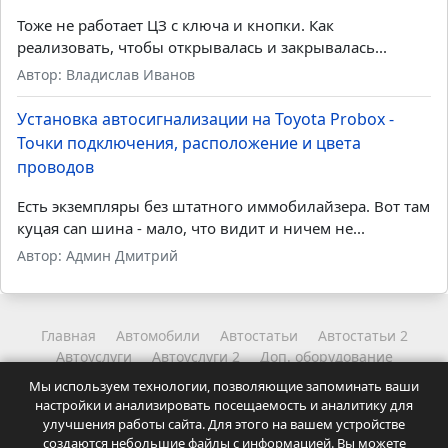
Тоже не работает ЦЗ с ключа и кнопки. Как
реализовать, чтобы открывалась и закрывалась...
Автор: Владислав Иванов
Установка автосигнализации на Toyota Probox -
Точки подключения, расположение и цвета
проводов
Есть экземпляры без штатного иммобилайзера. Вот там
куцая can шина - мало, что видит и ничем не...
Автор: Админ Дмитрий
Главная
Автомобили
Автостатьи
Автостатьи 2
Автоуслуги
Автоуслуги 2
Доп. оборудование
Другое
Читайте
Читайте 2
Мы используем технологии, позволяющие запоминать ваши
Координаты администрации
Карта сайта
настройки и анализировать посещаемость и аналитику для
Точки подключения и карты установок автосигнализаций.
улучшения работы сайта. Для этого на вашем устройстве
Статьи и советы для автолюбителей.
создаются небольшие файлы с информацией. Вы можете