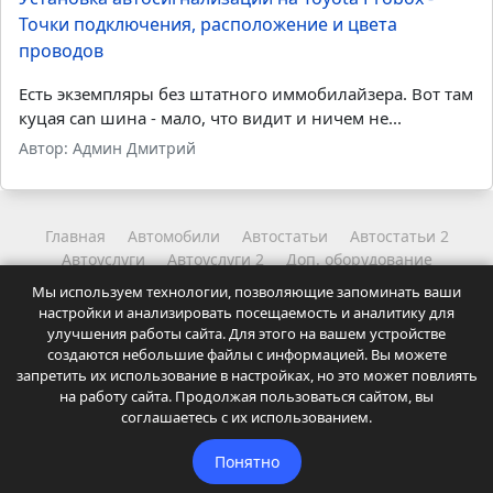
Точки подключения, расположение и цвета
проводов
Есть экземпляры без штатного иммобилайзера. Вот там
куцая can шина - мало, что видит и ничем не...
Автор: Админ Дмитрий
Главная
Автомобили
Автостатьи
Автостатьи 2
Автоуслуги
Автоуслуги 2
Доп. оборудование
Другое
Читайте
Читайте 2
Мы используем технологии, позволяющие запоминать ваши
Координаты администрации
Карта сайта
настройки и анализировать посещаемость и аналитику для
Точки подключения и карты установок автосигнализаций.
улучшения работы сайта. Для этого на вашем устройстве
Статьи и советы для автолюбителей.
создаются небольшие файлы с информацией. Вы можете
Посещая сайт Вы соглашаетесь с
Политикой
запретить их использование в настройках, но это может повлиять
на работу сайта. Продолжая пользоваться сайтом, вы
конфиденциальности
нашего ресурса.
соглашаетесь с их использованием.
© 2009-2026
Autosiga.ru
Понятно