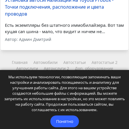
Точки подключения, расположение и цвета
проводов
Есть экземпляры без штатного иммобилайзера. Вот там
куцая can шина - мало, что видит и ничем не...
Автор: Админ Дмитрий
Главная
Автомобили
Автостатьи
Автостатьи 2
Автоуслуги
Автоуслуги 2
Доп. оборудование
Другое
Читайте
Читайте 2
Мы используем технологии, позволяющие запоминать ваши
Координаты администрации
Карта сайта
настройки и анализировать посещаемость и аналитику для
Точки подключения и карты установок автосигнализаций.
улучшения работы сайта. Для этого на вашем устройстве
Статьи и советы для автолюбителей.
создаются небольшие файлы с информацией. Вы можете
Посещая сайт Вы соглашаетесь с
Политикой
запретить их использование в настройках, но это может повлиять
на работу сайта. Продолжая пользоваться сайтом, вы
конфиденциальности
нашего ресурса.
соглашаетесь с их использованием.
© 2009-2026
Autosiga.ru
Понятно