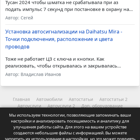
Тусан 2024 чтобы шматка не срабатывала при аз
подать импульс 7 секунд при постановке в охрану на...
Автор: Сегей
Установка автосигнализации на Daihatsu Mira -
Точки подключения, расположение и цвета
проводов
Тоже не работает ЦЗ с ключа и кнопки. Как
реализовать, чтобы открывалась и закрывалась...
Автор: Владислав Иванов
Главная
Автомобили
Автостатьи
Автостатьи 2
Автоуслуги
Автоуслуги 2
Доп. оборудование
Другое
Читайте
Читайте 2
Мы используем технологии, позволяющие запоминать ваши
Координаты администрации
Карта сайта
настройки и анализировать посещаемость и аналитику для
Точки подключения и карты установок автосигнализаций.
улучшения работы сайта. Для этого на вашем устройстве
Статьи и советы для автолюбителей.
создаются небольшие файлы с информацией. Вы можете
Посещая сайт Вы соглашаетесь с
Политикой
запретить их использование в настройках, но это может повлиять