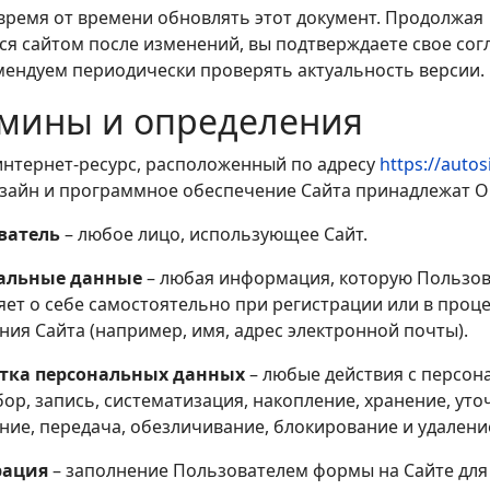
ремя от времени обновлять этот документ. Продолжая
ся сайтом после изменений, вы подтверждаете свое согл
мендуем периодически проверять актуальность версии.
рмины и определения
интернет-ресурс, расположенный по адресу
https://autos
изайн и программное обеспечение Сайта принадлежат О
ватель
– любое лицо, использующее Сайт.
альные данные
– любая информация, которую Пользов
яет о себе самостоятельно при регистрации или в проце
ия Сайта (например, имя, адрес электронной почты).
тка персональных данных
– любые действия с персо
ор, запись, систематизация, накопление, хранение, уто
ние, передача, обезличивание, блокирование и удалени
рация
– заполнение Пользователем формы на Сайте для