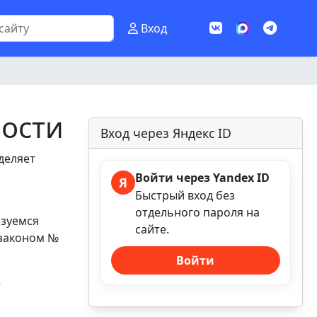
Вход
ости
Вход через Яндекс ID
деляет
Войти через Yandex ID
Я
Быстрый вход без
отдельного пароля на
язуемся
сайте.
 законом №
Войти
е