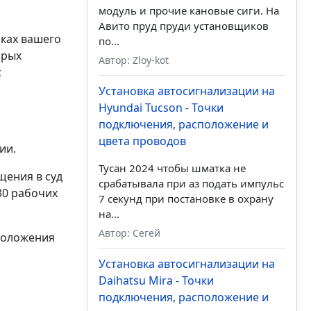
модуль и прочие кановые сиги. На
Авито пруд пруди установщиков
йках вашего
по...
орых
Автор: Zloy-kot
с
Установка автосигнализации на
Hyundai Tucson - Точки
подключения, расположение и
цвета проводов
ии.
Тусан 2024 чтобы шматка не
щения в суд
срабатывала при аз подать импульс
30 рабочих
7 секунд при постановке в охрану
на...
Автор: Сегей
 положения
Установка автосигнализации на
Daihatsu Mira - Точки
подключения, расположение и