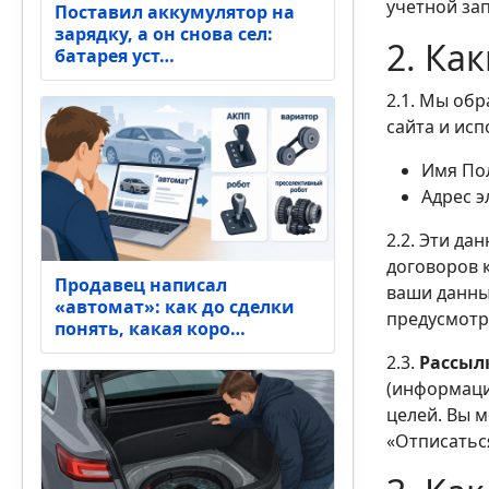
учетной зап
Поставил аккумулятор на
зарядку, а он снова сел:
2. Ка
батарея уст…
2.1. Мы об
сайта и ис
Имя По
Адрес э
2.2. Эти д
договоров 
Продавец написал
ваши данны
«автомат»: как до сделки
предусмотр
понять, какая коро…
2.3.
Рассыл
(информаци
целей. Вы м
«Отписаться