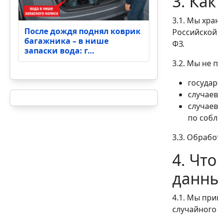
3. Ка
3.1. Мы хр
После дождя поднял коврик
Российской
багажника – в нише
ФЗ.
запаски вода: г…
3.2. Мы не
государ
случаев
случаев
по соб
3.3. Обраб
4. Чт
данн
4.1. Мы пр
случайного