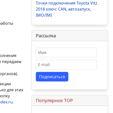
Точки подключения Toyota Vitz
2018 ключ: CAN, автозапуск,
IMO/IMI
работы
Рассылка
полнения
е передаем
органов).
Подписаться
акции
ко для этих
нопку
Популярное TOP
dex.ru
.