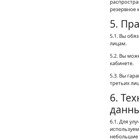
распростра
резервное 
5. Пр
5.1. Вы обя
лицам.
5.2. Вы мо
кабинете.
5.3. Вы гар
третьих лиц
6. Те
данны
6.1. Для у
используем
небольшие 