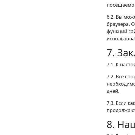
посещаемос
6.2. Вы мож
браузера. 
функций са
использова
7. За
7.1. К нас
7.2. Все сп
необходимо
дней.
7.3. Если к
продолжают
8. На