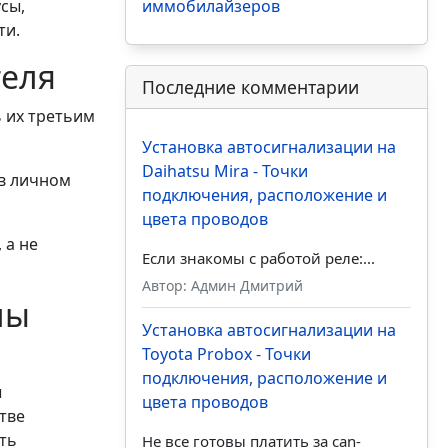
сы,
иммобилайзеров
ти.
теля
Последние комментарии
ь их третьим
Установка автосигнализации на
Daihatsu Mira - Точки
 в личном
подключения, расположение и
цвета проводов
 а не
Если знакомы с работой реле:...
Автор: Админ Дмитрий
лы
Установка автосигнализации на
Toyota Probox - Точки
подключения, расположение и
ы
цвета проводов
тве
ть
Не все готовы платить за can-