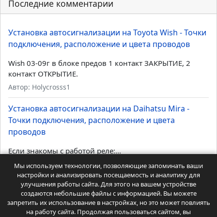
Последние комментарии
Установка автосигнализации на Toyota Wish - Точки
подключения, расположение и цвета проводов
Wish 03-09г в блоке предов 1 контакт ЗАКРЫТИЕ, 2
контакт ОТКРЫТИЕ.
Автор: Holycrosss1
Установка автосигнализации на Daihatsu Mira -
Точки подключения, расположение и цвета
проводов
Если знакомы с работой реле:...
Автор: Админ Дмитрий
Мы используем технологии, позволяющие запоминать ваши
настройки и анализировать посещаемость и аналитику для
улучшения работы сайта. Для этого на вашем устройстве
Установка автосигнализации на Toyota Probox -
создаются небольшие файлы с информацией. Вы можете
Точки подключения, расположение и цвета
запретить их использование в настройках, но это может повлиять
проводов
на работу сайта. Продолжая пользоваться сайтом, вы