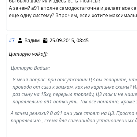
бы было две? Или здесь есть нюансы?
А зачем? а91 вполне самодостаточна и делает все са
еще одну систему? Впрочем, если хотите максималь
#7
Вадим
25.09.2015, 08:45
Цитирую volkoff:
Цитирую Вадим:
У меня вопрос: при отсутствии ЦЗ вы говорите, что
провода от сиги к замкам, как на картинке схемы?
раз сыну на 15ху, перерыл торпеду, ЦЗ так и не наш
параллельно а91 воткнуть. Так все понятно, кром
А зачем релюхи? В а91 они уже стоят на ЦЗ. Просто 
парралельно , схема для соленоидов установленных 