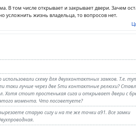
ма. В том числе открывает и закрывает двери. Зачем ос
но усложнить жизнь владельца, то вопросов нет.
Ц
 использовали схему для двухконтактных замков. Т.е. ту
 Или таки лучше через две 5ти контактные релюхи? Став
ел. Хотя стоит простенькая сига и открывает двери с бре
е этого момента. Что посоветуете?
вырезаете старую сигу и на те же точки а91. Все замки
двухпроводная.