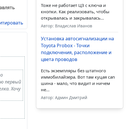
Тоже не работает ЦЗ с ключа и
тавлять
кнопки. Как реализовать, чтобы
открывалась и закрывалась...
итировать
Автор: Владислав Иванов
Установка автосигнализации на
Toyota Probox - Точки
подключения, расположение и
цвета проводов
Есть экземпляры без штатного
по
иммобилайзера. Вот там куцая can
лю первый
шина - мало, что видит и ничем
лка. Хочу
не...
Автор: Админ Дмитрий