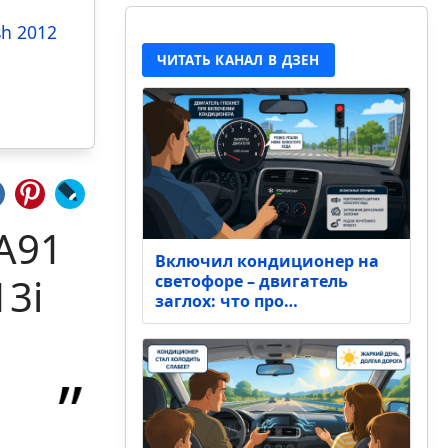
sh 2012
ЧИТАТЬ КАНАЛ В ДЗЕН
 A91
Включил кондиционер на
13i
светофоре – двигатель
заглох: что про…