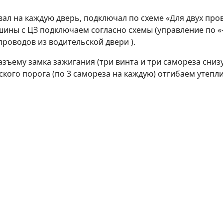
вал на каждую дверь, подключал по схеме «Для двух пр
шины с ЦЗ подключаем согласно схемы (управление по «-
проводов из водительской двери ).
азъему замка зажигания (три винта и три самореза снизу
кого порога (по 3 самореза на каждую) отгибаем утепл