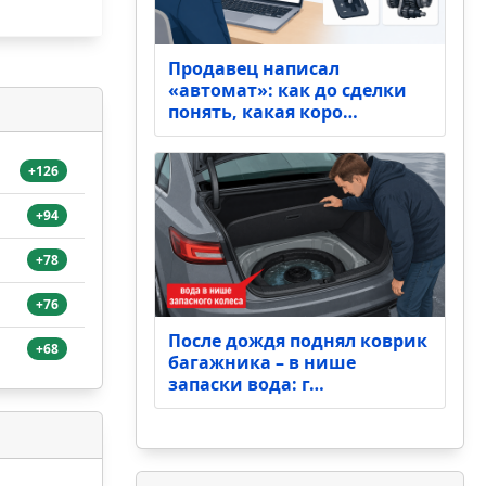
Продавец написал
«автомат»: как до сделки
понять, какая коро…
+126
+94
+78
+76
После дождя поднял коврик
+68
багажника – в нише
запаски вода: г…