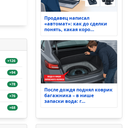
Продавец написал
«автомат»: как до сделки
понять, какая коро…
+126
+94
+78
После дождя поднял коврик
багажника – в нише
+76
запаски вода: г…
+68