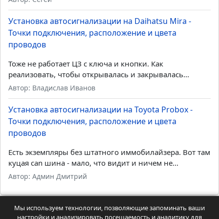
Установка автосигнализации на Daihatsu Mira -
Точки подключения, расположение и цвета
проводов
Тоже не работает ЦЗ с ключа и кнопки. Как
реализовать, чтобы открывалась и закрывалась...
Автор: Владислав Иванов
Установка автосигнализации на Toyota Probox -
Точки подключения, расположение и цвета
проводов
Есть экземпляры без штатного иммобилайзера. Вот там
куцая can шина - мало, что видит и ничем не...
Автор: Админ Дмитрий
Мы используем технологии, позволяющие запоминать ваши
Главная
Автомобили
Автостатьи
Автостатьи 2
настройки и анализировать посещаемость и аналитику для