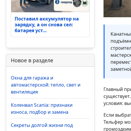
Поставил аккумулятор на
зарядку, а он снова сел:
батарея уст…
Канатны
подъёмно
строител
мастерск
Новое в разделе
перемест
заметно
Окна для гаража и
автомастерской: тепло, свет и
Главный пр
вентиляция
существует
условия: вы
Коленвал Scania: признаки
износа, подбор и замена
Если выбра
Тельфер мо
Секреты долгой жизни под
громоздким