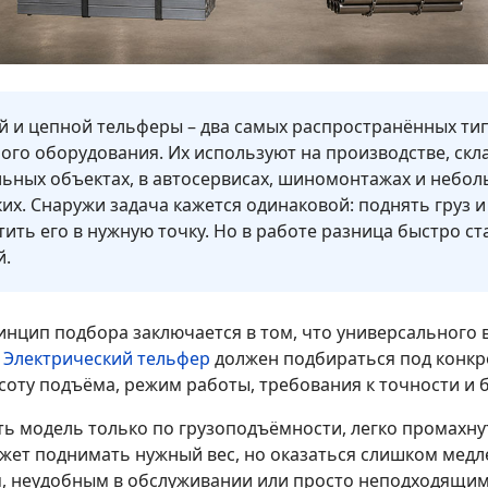
й и цепной тельферы – два самых распространённых ти
го оборудования. Их используют на производстве, скла
ьных объектах, в автосервисах, шиномонтажах и небо
их. Снаружи задача кажется одинаковой: поднять груз и
ить его в нужную точку. Но в работе разница быстро ст
й.
инцип подбора заключается в том, что универсального 
.
Электрический тельфер
должен подбираться под конкр
соту подъёма, режим работы, требования к точности и 
ть модель только по грузоподъёмности, легко промахну
жет поднимать нужный вес, но оказаться слишком мед
, неудобным в обслуживании или просто неподходящим