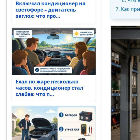
E. Что
Включил кондиционер на
7. Как пр
светофоре – двигатель
заглох: что про…
Ехал по жаре несколько
часов, кондиционер стал
слабее: что п…