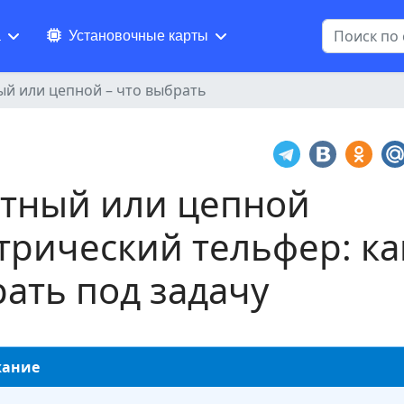
Поиск
а
Установочные карты
ый или цепной – что выбрать
тный или цепной
трический тельфер: ка
ать под задачу
жание