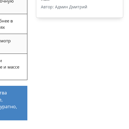
точную
Автор: Админ Дмитрий
бнее в
ях
смотр
и
 и массе
тва
,
уратно,