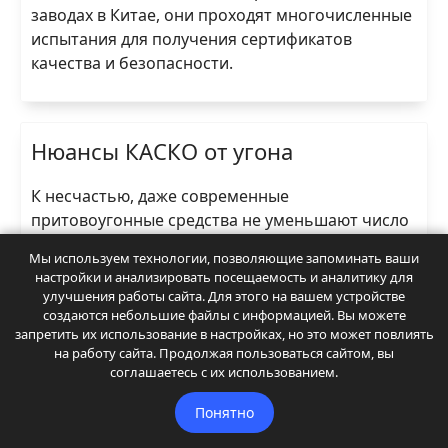
заводах в Китае, они проходят многочисленные
испытания для получения сертификатов
качества и безопасности.
Нюансы КАСКО от угона
К несчастью, даже современные
притовоугонные средства не уменьшают число
краж автомобилей. Автовладельцы, особенно
Мы используем технологии, позволяющие запоминать ваши
если у них дорогой авто представительского
настройки и анализировать посещаемость и аналитику для
класса, должны делать все возможное, чтобы
улучшения работы сайта. Для этого на вашем устройстве
обеспечить сохранность своего железного
создаются небольшие файлы с информацией. Вы можете
запретить их использование в настройках, но это может повлиять
коня. Уверенность и спокойствие в целостности
на работу сайта. Продолжая пользоваться сайтом, вы
авто достигается с помощью платных стоянок и
соглашаетесь с их использованием.
гаражей, установки сигнализации, а также
страхования.
Понятно