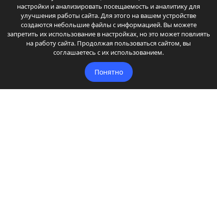
проводов
настройки и анализировать посещаемость и аналитику для
улучшения работы сайта. Для этого на вашем устройстве
создаются небольшие файлы с информацией. Вы можете
Тусан 2024 чтобы шматка не срабатывала при аз
запретить их использование в настройках, но это может повлиять
подать импульс 7 секунд при постановке в охрану на...
на работу сайта. Продолжая пользоваться сайтом, вы
Автор: Сегей
соглашаетесь с их использованием.
Установка автосигнализации на Daihatsu Mira -
Понятно
Точки подключения, расположение и цвета
проводов
Тоже не работает ЦЗ с ключа и кнопки. Как
реализовать, чтобы открывалась и закрывалась...
Автор: Владислав Иванов
Главная
Автомобили
Автостатьи
Автостатьи 2
Автоуслуги
Автоуслуги 2
Доп. оборудование
Другое
Читайте
Читайте 2
Координаты администрации
Карта сайта
Точки подключения и карты установок автосигнализаций.