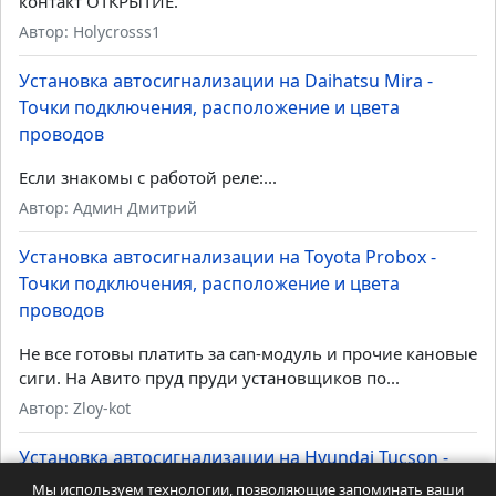
контакт ОТКРЫТИЕ.
Автор: Holycrosss1
Установка автосигнализации на Daihatsu Mira -
Точки подключения, расположение и цвета
проводов
Если знакомы с работой реле:...
Автор: Админ Дмитрий
Установка автосигнализации на Toyota Probox -
Точки подключения, расположение и цвета
проводов
Не все готовы платить за can-модуль и прочие кановые
сиги. На Авито пруд пруди установщиков по...
Автор: Zloy-kot
Установка автосигнализации на Hyundai Tucson -
Точки подключения, расположение и цвета
Мы используем технологии, позволяющие запоминать ваши