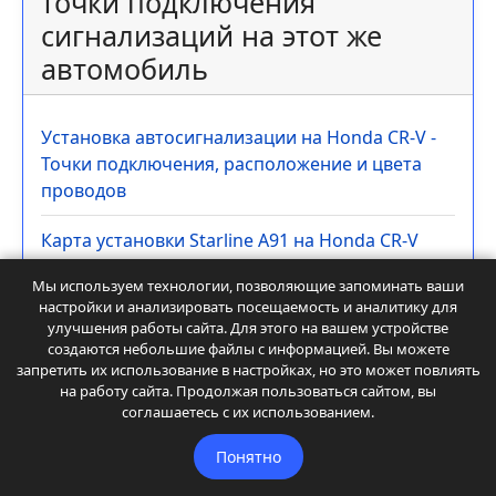
В объявлении стоит знакомое слово:
«автомат». Для многих покупателей это звучит
спокойно. Педали сце…
Другие карты установок и
точки подключения
сигнализаций на этот же
Мы используем технологии, позволяющие запоминать ваши
автомобиль
настройки и анализировать посещаемость и аналитику для
улучшения работы сайта. Для этого на вашем устройстве
создаются небольшие файлы с информацией. Вы можете
Установка автосигнализации на Honda CR-V -
запретить их использование в настройках, но это может повлиять
на работу сайта. Продолжая пользоваться сайтом, вы
Точки подключения, расположение и цвета
соглашаетесь с их использованием.
проводов
Понятно
Карта установки Starline A91 на Honda CR-V