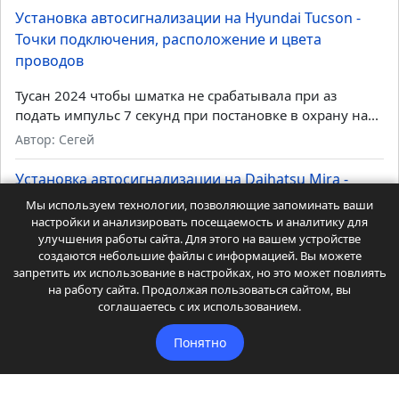
Установка автосигнализации на Hyundai Tucson -
Точки подключения, расположение и цвета
проводов
Тусан 2024 чтобы шматка не срабатывала при аз
подать импульс 7 секунд при постановке в охрану на...
Автор: Сегей
Установка автосигнализации на Daihatsu Mira -
Точки подключения, расположение и цвета
Мы используем технологии, позволяющие запоминать ваши
проводов
настройки и анализировать посещаемость и аналитику для
улучшения работы сайта. Для этого на вашем устройстве
создаются небольшие файлы с информацией. Вы можете
Тоже не работает ЦЗ с ключа и кнопки. Как
запретить их использование в настройках, но это может повлиять
реализовать, чтобы открывалась и закрывалась...
на работу сайта. Продолжая пользоваться сайтом, вы
Автор: Владислав Иванов
соглашаетесь с их использованием.
Установка автосигнализации на Toyota Probox -
Понятно
Точки подключения, расположение и цвета
проводов