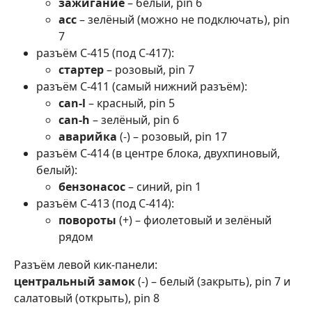
зажигание
– белый, pin 6
асс
– зелёный (можно не подключать), pin
7
разъём С-415 (под С-417):
стартер
– розовый, pin 7
разъём С-411 (самый нижний разъём):
can-l
– красный, pin 5
can-h
– зелёный, pin 6
аварийка
(-) – розовый, pin 17
разъём С-414 (в центре блока, двухпиновый,
белый):
бензонасос
– синий, pin 1
разъём С-413 (под С-414):
повороты
(+) – фиолетовый и зелёный
рядом
Разъём левой кик-панели:
центральный замок
(-) – белый (закрыть), pin 7 и
салатовый (открыть), pin 8