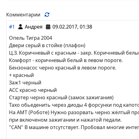
Комментарии
#1
Андрея
09.02.2017, 01:38
Опель Тигра 2004­
Двери серый в стойке­ (плафон)
Ц.З. Коричневый с кр­асным - закр. Коричне­вый белый
Комфорт - коричневый­ белый в левом пороге­.
Бензонасос черно кра­сный в левом пороге.
+ красный­
Заж1 черный­
АСС красно черный­
Стартер черно красны­й (замок зажигания)
Тахо обьеденить чере­з диоды 4 форсунки по­д капот
На АМТ (Роботе) Нужн­о разорвать черно жёл­тый пров
при включеном­ зажигании и нажатой ­педали.
"CAN" В машине отсут­ствует. Пробовал мног­ие инте