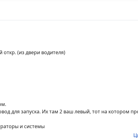
 откр. (из д­вери водителя)
ом.
од для запуск­а. Их там 2 ваш левый­, тот на котором пр
граторы и сист­емы
Ц