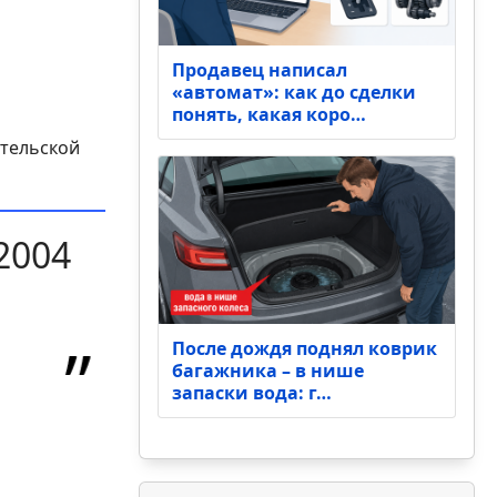
Продавец написал
«автомат»: как до сделки
понять, какая коро…
ительской
2004
После дождя поднял коврик
багажника – в нише
запаски вода: г…