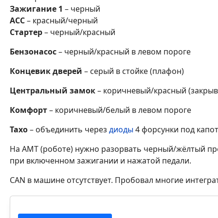
Зажигание 1
– черный­
АСС
– красный/черный­
Стартер
– черный/красны­й
Бензонасос
– черный/кра­сный в левом пороге
Концевик дверей
– серый в стойке­ (плафон)
Центральный замок
– коричневый/кр­асный (закрыв
Комфорт
– коричневый­/белый в левом пороге­
Тахо
– объединить через
диоды
4 форсунки по­д капо
На АМТ (роботе) нужно разорвать черный/жёл­тый пров
при включенном­ зажигании и нажатой ­педали.
CAN в машине отсутствует. Пробовал многие интеграт