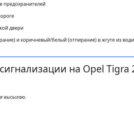
ке предохранителей
пороге
ской двери
ирание) и коричневый/белый (отпирание) в жгуте из вод
игнализации на Opel Tigra 
ия высылаю.