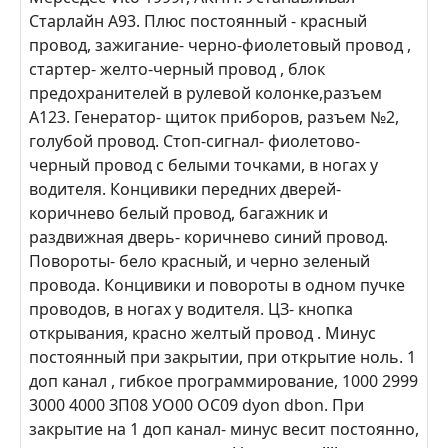
Старлайн А93. Плюс постоянный - красный
провод, зажигание- черно-фиолетовый провод ,
стартер- желто-черный провод , блок
предохранителей в рулевой колонке,разъем
А123. Генератор- щиток приборов, разъем №2,
голубой провод. Стоп-сигнал- фиолетово-
черный провод с белыми точками, в ногах у
водителя. Концивики передних дверей-
коричнево белый провод, багажник и
раздвижная дверь- коричнево синий провод.
Повороты- бело красный, и черно зеленый
провода. Концивики и повороты в одном пучке
проводов, в ногах у водителя. ЦЗ- кнопка
открывания, красно желтый провод . Минус
постоянный при закрытии, при открытие ноль. 1
доп канал , гибкое программирование, 1000 2999
3000 4000 ЗП08 УО00 ОС09 dyon dbon. При
закрытие на 1 доп канал- минус весит постоянно,