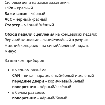
Силовые цепи на замке зажигания:
+12в
– красный
Зажигание
– чёрный
ACC
– чёрный/красный
Стартер
– чёрный/жёлтый
Обход педали сцепления
на концевиках педали:
Верхний концевик – синий/зелёный в разрыв
Нижний концевик – на синий/зелёный подать
минус
За щитком приборов
в черном разъёме:
CAN
– витая пара зелёный/белый и зелёный
передние двери
– коричневый/белый
поворотник
– чёрный/зелёный
в белом разъёме:
поворотник
– чёрный/белый