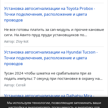
Установка автосигнализации на Toyota Probox -
Точки подключения, расположение и цвета
проводов
Не все готовы платить за can-модуль и прочие кановые
сиги. На Авито пруд пруди установщиков по...
Автор: Zloy-kot
Установка автосигнализации на Hyundai Tucson -
Точки подключения, расположение и цвета
проводов
Тусан 2024 чтобы шматка не срабатывала при аз
подать импульс 7 секунд при постановке в охрану на...
Автор: Сегей
Установка автосигнализации на Daihatsu Mira -
Точки подключения, расположение и цвета
Мы используем технологии, позволяющие запоминать ваши
проводов
настройки и анализировать посещаемость и аналитику для