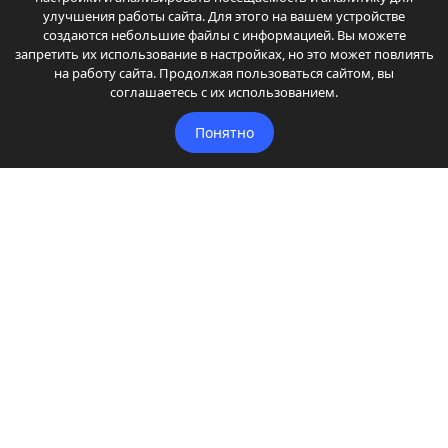
улучшения работы сайта. Для этого на вашем устройстве
создаются небольшие файлы с информацией. Вы можете
Тоже не работает ЦЗ с ключа и кнопки. Как
запретить их использование в настройках, но это может повлиять
реализовать, чтобы открывалась и закрывалась...
на работу сайта. Продолжая пользоваться сайтом, вы
Автор: Владислав Иванов
соглашаетесь с их использованием.
Установка автосигнализации на Toyota Probox -
Понятно
Точки подключения, расположение и цвета
проводов
Есть экземпляры без штатного иммобилайзера. Вот там
куцая can шина - мало, что видит и ничем не...
Автор: Админ Дмитрий
Главная
Автомобили
Автостатьи
Автостатьи 2
Автоуслуги
Автоуслуги 2
Доп. оборудование
Другое
Читайте
Читайте 2
Координаты администрации
Карта сайта
Точки подключения и карты установок автосигнализаций.