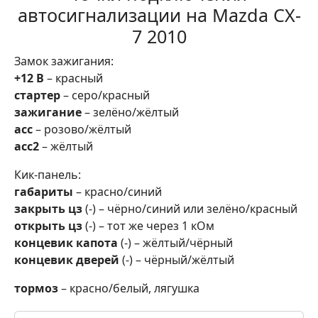
автосигнализации на Mazda CX-
7 2010
Замок зажигания:
+12 В
– красный
стартер
– серо/красный
зажигание
– зелёно/жёлтый
асс
– розово/жёлтый
асс2
– жёлтый
Кик-панель:
габариты
– красно/синий
закрыть цз
(-) – чёрно/синий или зелёно/красный
открыть цз
(-) – тот же через 1 кОм
концевик капота
(-) – жёлтый/чёрный
концевик дверей
(-) – чёрный/жёлтый
тормоз
– красно/белый, лягушка