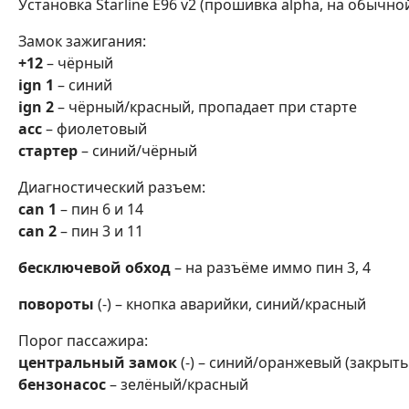
Установка Starline E96 v2 (прошивка alpha, на обычно
Замок зажигания:
+12
– чёрный
ign 1
– синий
ign 2
– чёрный/красный, пропадает при старте
асс
– фиолетовый
стартер
– синий/чёрный
Диагностический разъем:
can 1
– пин 6 и 14
can 2
– пин 3 и 11
бесключевой обход
– на разъёме иммо пин 3, 4
повороты
(-) – кнопка аварийки, синий/красный
Порог пассажира:
центральный замок
(-) – синий/оранжевый (закрыть
бензонасос
– зелёный/красный