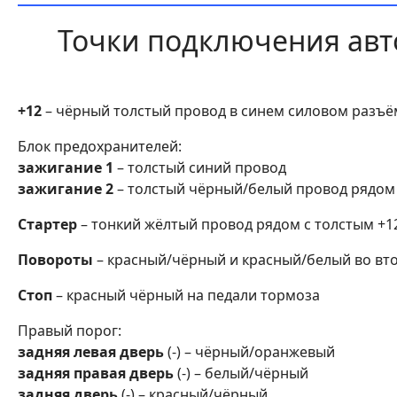
Точки подключения авт
+12
– чёрный толстый провод в синем силовом разъ
Блок предохранителей:
зажигание 1
– толстый синий провод
зажигание 2
– толстый чёрный/белый провод рядом 
Стартер
– тонкий жёлтый провод рядом с толстым +
Повороты
– красный/чёрный и красный/белый во вт
Стоп
– красный чёрный на педали тормоза
Правый порог:
задняя левая дверь
(-) – чёрный/оранжевый
задняя правая дверь
(-) – белый/чёрный
задняя дверь
(-) – красный/чёрный