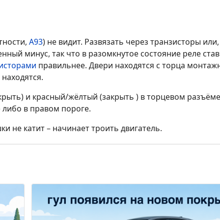
тности,
А93
) не видит. Развязать через транзисторы или,
ный минус, так что в разомкнутое состояние реле стави
исторами
правильнее. Двери находятся с торца монтаж
 находятся.
крыть) и красный/жёлтый (закрыть ) в торцевом разъём
 либо в правом пороге.
ки не катит – начинает троить двигатель.