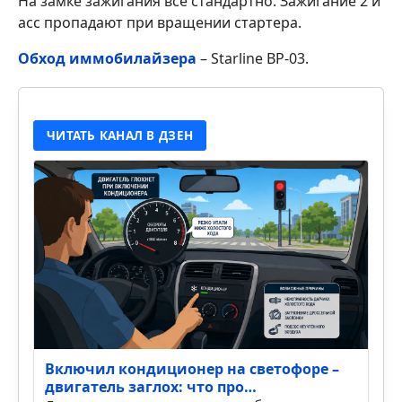
На замке зажигания все стандартно. Зажигание 2 и
асс пропадают при вращении стартера.
Обход иммобилайзера
– Starline BP-03.
ЧИТАТЬ КАНАЛ В ДЗЕН
Включил кондиционер на светофоре –
двигатель заглох: что про…