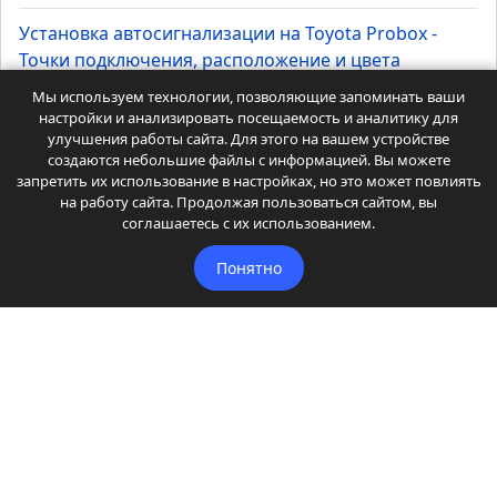
Установка автосигнализации на Toyota Probox -
Точки подключения, расположение и цвета
проводов
Мы используем технологии, позволяющие запоминать ваши
настройки и анализировать посещаемость и аналитику для
Есть экземпляры без штатного иммобилайзера. Вот там
улучшения работы сайта. Для этого на вашем устройстве
куцая can шина - мало, что видит и ничем не...
создаются небольшие файлы с информацией. Вы можете
запретить их использование в настройках, но это может повлиять
Автор: Админ Дмитрий
на работу сайта. Продолжая пользоваться сайтом, вы
соглашаетесь с их использованием.
Понятно
Главная
Автомобили
Автостатьи
Автостатьи 2
Автоуслуги
Автоуслуги 2
Доп. оборудование
Другое
Читайте
Читайте 2
Координаты администрации
Карта сайта
Точки подключения и карты установок автосигнализаций.
Статьи и советы для автолюбителей.
Посещая сайт Вы соглашаетесь с
Политикой
конфиденциальности
нашего ресурса.
© 2009-2026
Autosiga.ru