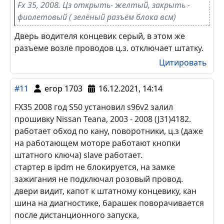
Комментарии
#12
Box167
04.12.2024, 17:42
Цитирую Дима072:
Fx 35, 2008. Цз открыть- желтый, закрыть -
фиолетовый ( зелёный разъём блока всм)
Дверь водителя концевик серый, в этом же
разъеме возле проводов ц.з. отключает штатку.
Цитировать
#11
егор 1703
16.12.2021, 14:14
FX35 2008 год S50 установил s96v2 залил
прошивку Nissan Teana, 2003 - 2008 (J31)4182.