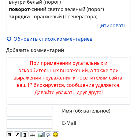
пер лев-розовый
пер прав-розочерный
зад лев-белый
зад прав-розовосиний
все надо развязать диодами в разрыв иначи
срабатывает чере 20 мин!!!!!
конц баг
-синий
бенз
- коричневый экранированный провод
внутри белый (порог)
поворот
-синий светло зеленый (порог)
зарядка
- оранжевый (с генератора)
Цитировать
Обновить список комментариев
Добавить комментарий
При применении ругательных и
оскорбительных выражений, а также при