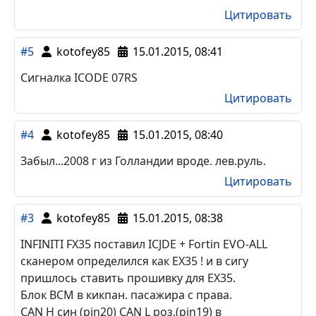
петли чёрного провода от БП-3 старлайн,
стандартное кольцо работает, но тогда не
надевается пластиковая заглушка. И ещё -
видимо при снятии разъёмов с БСМ у меня
пропало автоматическое отъезжание кресла и
руля при открывании водительской двери,
решилось поездкой около 3 км с разгоном до
100 км/ч.
Всё остальное совпало
Цитировать
#5
kotofey85
15.01.2015, 08:41
Сигналка ICODE 07RS
Цитировать
#4
kotofey85
15.01.2015, 08:40
Забыл...2008 г из Голландии вроде. лев.руль.