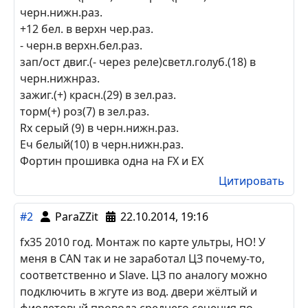
Цитировать
#3
kotofey85
15.01.2015, 08:38
INFINITI FX35 поставил ICJDE + Fortin EVO-ALL
сканером определился как ЕХ35 ! и в сигу
пришлось ставить прошивку для ЕХ35.
Блок ВСМ в кикпан. пасажира с права.
CAN H син (pin20) CAN L роз.(pin19) в
черн.нижн.раз.
+12 бел. в верхн чер.раз.
- черн.в верхн.бел.раз.
зап/ост двиг.(- через реле)светл.голуб.(18) в
черн.нижнраз.
зажиг.(+) красн.(29) в зел.раз.
торм(+) роз(7) в зел.раз.
Rx серый (9) в черн.нижн.раз.
Еч белый(10) в черн.нижн.раз.
Фортин прошивка одна на FX и EX