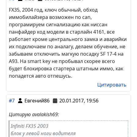
Центрального замка в кане нету, хз почему.
Концевик капота приходит в модуль под
капотом справа от АКБ далее идёт по кану. В
этом же модуле либо синий тонкий(насос), либо
жёлтый тонкий зажигание, блокировки. На двух
продольных разъёмах.
Цитировать
#8
Vlad
09.09.2018, 15:24
FX35, 2004 год, ключ обычный, обход
иммобилайзера возможен по can,
програмируем сигнализацию как ниссан
панфайдер код модели в старлайн 4161, все
работает кроме центрального замка и аварийки
их подключаем по аналагу, делаем обучение, не
забываем отключить магкую посадку SF 17-4 на
А93. На smart key не пробывал скорее всего
будет блокировка стартера штатным иммо, как