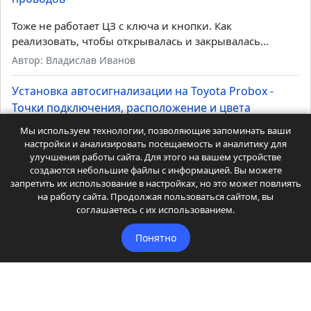
Точки подключения, расположение и цвета
проводов
Тусан 2024 чтобы шматка не срабатывала при аз
подать импульс 7 секунд при постановке в охрану на...
Автор: Сегей
Установка автосигнализации на Daihatsu Mira -
Точки подключения, расположение и цвета
Мы используем технологии, позволяющие запоминать ваши
проводов
настройки и анализировать посещаемость и аналитику для
улучшения работы сайта. Для этого на вашем устройстве
создаются небольшие файлы с информацией. Вы можете
Тоже не работает ЦЗ с ключа и кнопки. Как
запретить их использование в настройках, но это может повлиять
реализовать, чтобы открывалась и закрывалась...
на работу сайта. Продолжая пользоваться сайтом, вы
Автор: Владислав Иванов
соглашаетесь с их использованием.
Установка автосигнализации на Toyota Probox -
Понятно
Точки подключения, расположение и цвета
проводов
Есть экземпляры без штатного иммобилайзера. Вот там