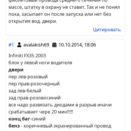
Цитировать
#2
ParaZZit
22.10.2014, 19:16
fx35 2010 год. Монтаж по карте ультры, НО! У
меня в CAN так и не заработал ЦЗ почему-то,
соответственно и Slave. ЦЗ по аналогу можно
подключить в жгуте из вод. двери жёлтый и
фиолетовый провода среднего сечения по
массе, штатку в охрану не ставит. Так и не понял
пока, засыпает он после запуска или нет без
открытия вод. двери.
Цитировать
#1
avalakish69
10.10.2014, 18:06
Infiniti FX35 2003
блок у левой ноги водителя
двери