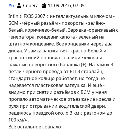
поворот
-синий светло зеленый (порог)
зарядка
- оранжевый (с генератора)
устанавливал старлайн а93 fx47 прошивка fx35
2008
цз через доп каналы
Цитировать
#6
Серёга
11.09.2016, 07:05
Infiniti FX35 2007 с интеллектуальным ключом -
БСМ - чёрный разъём - повороты - зелёно-
белый, коричнево-белый. Зарядка -оранжевый с
генератора, концевик капота - зелёный на
штатном концевике. Все концевики через два
диода. У замка зажигания - красно-белый и
красно-синий провода - наличие ключа и
нажатие поворотного барашка (+). На замок 3