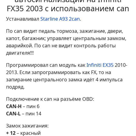
FX35 2003 с использованием can
Устанавливал
Starline A93 2can
.
По can видит педаль тормоза, зажигание, двери,
капот, багажник; управляет центральным замком,
аварийкой. По can не видит контроль работы
двигателя!!!
Программировал can модуль как
Infiniti EX35
2010-
2013. Если запрограммировать как FX, то на
запирание центрального замка идёт 4 импульса
подряд.
Подключение к can на разъёме OBD:
CAN-H
– пин 6
CAN-L
– пин 14
Замок зажигания:
+ 12
– красный