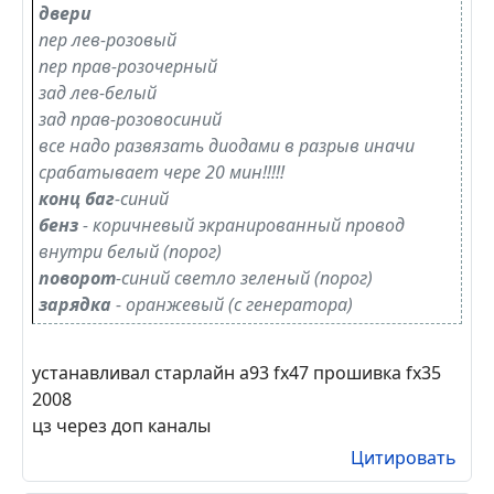
попадется авто отпешусь.
Цитировать
#7
Евгений86
20.01.2017, 19:56
Цитирую avalakish69:
Infiniti FX35 2003
блок у левой ноги водителя
двери
пер лев-розовый
пер прав-розочерный
зад лев-белый
зад прав-розовосиний
все надо развязать диодами в разрыв иначи
срабатывает чере 20 мин!!!!!
конц баг
-синий
бенз
- коричневый экранированный провод
внутри белый (порог)