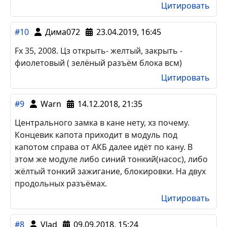
работает обход по кану, поворотники, ц.з (даже
на работающем моторе работают кнопки
штатного ключа) slave работает.
стартер в ipdm не блокируется, на замке
зажигания не подключал розовый провод.
двери видит, капот к штатному концевику, кан
шина на диагностике, барашек поворачивается
после дистанционного запуска,
Цитировать
#10
Дима072
23.04.2019, 16:45
Fx 35, 2008. Цз открыть- желтый, закрыть -
фиолетовый ( зелёный разъём блока всм)
Цитировать
#9
Warn
14.12.2018, 21:35