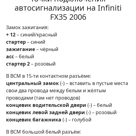
автосигнализации на Infiniti
FX35 2006
Замок зажигания:
+ 12
– синий/красный
стартер
– синий
зажигание
– чёрный
асс
– белый
стартер 2
– розовый
В BCM в 15-ти контактном разъёме:
центральный замок
(-) – вставить в пустые места
свои два провода между белым и жёлтым
проводами (там нет проводов)
концевик водительской двери
(-) – белый
концевик левой задней двери
(-) – розовый
концевик багажника
(-) – голубой
В BCM большой белый разъём: