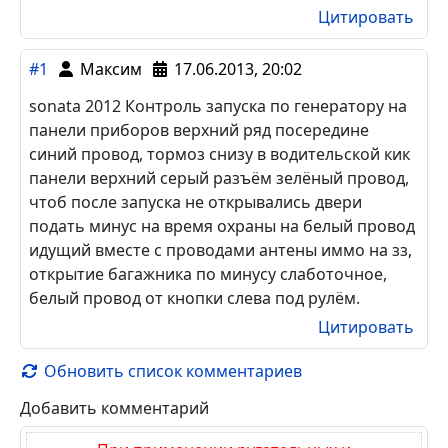
разъёме.Провода спаренные-сине-оранжевый-
левый борт,красно-оранжевые-правый борт.
Цитировать
#2
Алексей
14.11.2013, 08:26
Hyundai Sonata GLS 2005 г.в.
зарядка "+" серый провод (комбинация
приборов, разъём где больше проводов)
Цитировать
#1
Максим
17.06.2013, 20:02
sonata 2012 Контроль запуска по генератору на
панели приборов верхний ряд посередине
синий провод, тормоз снизу в водительской кик
панели верхний серый разъём зелёный провод,
чтоб после запуска не открывались двери
подать минус на время охраны на белый провод