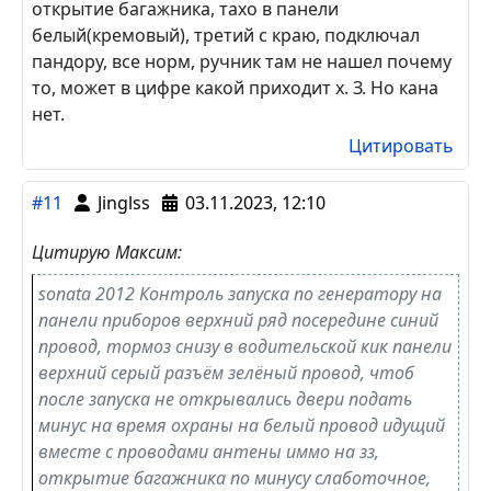
разьеме за боковиной водителя. Пандора блин
лень написать
Цитировать
#12
Алекс кьют
10.04.2024, 15:22
Соната 2007, ручник в пороге голубой провод
диод в разрыв, за кик панелью в белом разъёме
в нем же бензонасос и концевик багажника и
открытие багажника, тахо в панели
белый(кремовый), третий с краю, подключал
пандору, все норм, ручник там не нашел почему
то, может в цифре какой приходит х. З. Но кана
нет.
Цитировать
#11
Jinglss
03.11.2023, 12:10
Цитирую Максим: