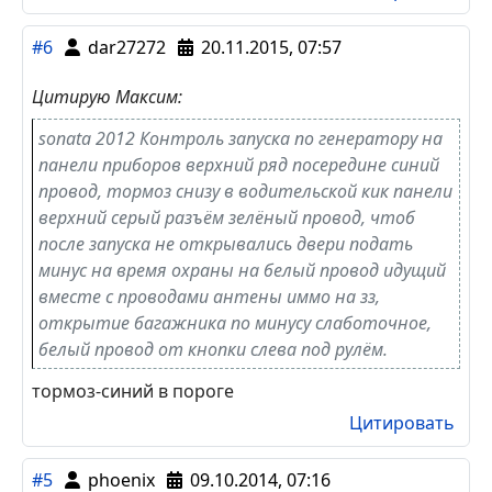
выключал его, видя остановленный двигатель.
Цитировать
#7
dar27272
20.11.2015, 08:12
Sonata 12год smart:стоп и бензонасос в пароге
https://autosiga.ru/images/stories/Hyundai-
Sonata-2012-stop_i_benzonasos_big.jpg
Цитировать
#6
dar27272
20.11.2015, 07:57
Цитирую Максим:
sonata 2012 Контроль запуска по генератору на
панели приборов верхний ряд посередине синий
провод, тормоз снизу в водительской кик панели
верхний серый разъём зелёный провод, чтоб
после запуска не открывались двери подать