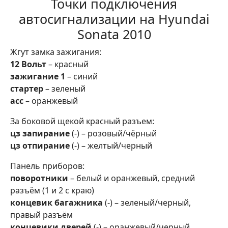
Точки подключения
автосигнализации на Hyundai
Sonata 2010
Жгут замка зажигания:
12 Вольт
– красный
зажигание 1
– синий
стартер
– зеленый
асс
– оранжевый
За боковой щекой красный разъем:
цз запирание
(-) – розовый/чёрный
цз отпирание
(-) – желтый/черный
Панель приборов:
поворотники
– белый и оранжевый, средний
разъём (1 и 2 с краю)
концевик багажника
(-) – зеленый/черный,
правый разъём
концевики дверей
(-) – оранжевый/черный,