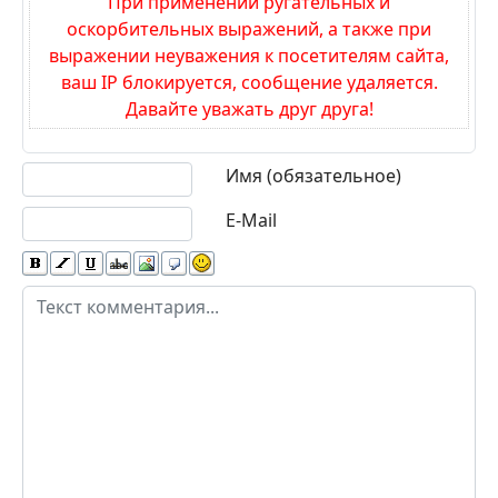
идущий вместе с проводами антены иммо на зз,
открытие багажника по минусу слаботочное,
белый провод от кнопки слева под рулём.
Цитировать
Обновить список комментариев
Добавить комментарий
При применении ругательных и
оскорбительных выражений, а также при
выражении неуважения к посетителям сайта,
ваш IP блокируется, сообщение удаляется.
Давайте уважать друг друга!
Текст комментария
Имя (обязательное)
E-Mail