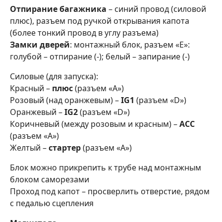
Отпирание багажника
– синий провод (силовой
плюс), разъем под ручкой открывания капота
(более тонкий провод в углу разъема)
Замки дверей
: монтажный блок, разъем «Е»:
голубой – отпирание (-); белый – запирание (-)
Силовые (для запуска):
Красный –
плюс
(разъем «А»)
Розовый (над оранжевым) –
IG1
(разъем «D»)
Оранжевый –
IG2
(разъем «D»)
Коричневый (между розовым и красным) –
АСС
(разъем «А»)
Желтый –
стартер
(разъем «А»)
Блок можно прикрепить к трубе над монтажным
блоком саморезами
Проход под капот – просверлить отверстие, рядом
с педалью сцепления