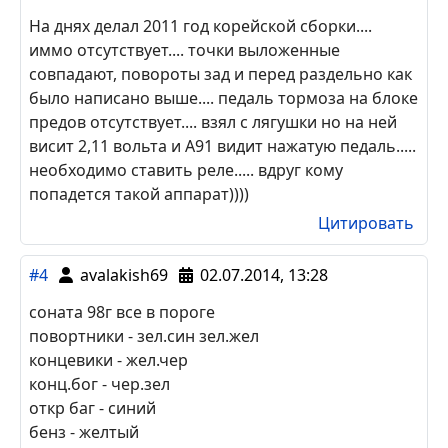
минус на время охраны на белый провод идущий
вместе с проводами антены иммо на зз,
открытие багажника по минусу слаботочное,
белый провод от кнопки слева под рулём.
тормоз-синий в пороге
Цитировать
#5
phoenix
09.10.2014, 07:16
На днях делал 2011 год корейской сборки....
иммо отсутствует.... точки выложенные
совпадают, повороты зад и перед раздельно как
было написано выше.... педаль тормоза на блоке
предов отсутствует.... взял с лягушки но на ней
висит 2,11 вольта и А91 видит нажатую педаль.....
необходимо ставить реле..... вдруг кому
попадется такой аппарат))))
Цитировать