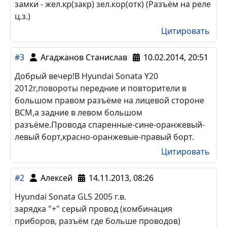
#4
avalakish69
02.07.2014, 13:28
соната 98г все в пороге
повортники - зел.син зел.жел
концевики - жел.чер
конц.бог - чер.зел
откр баг - синий
бенз - желтый
замки - жел.кр(закр) зел.кор(отк) (Разъём на реле
ц.з.)
Цитировать
#3
Агаджанов Станислав
10.02.2014, 20:51
Добрый вечер!В Hyundai Sonata Y20
2012г,повороты передние и повторители в
большом правом разъёме на лицевой стороне
BCM,а задние в левом большом