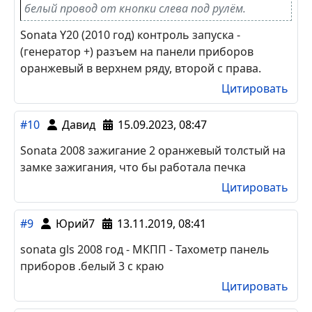
sonata 2012 Контроль запуска по генератору на
панели приборов верхний ряд посередине синий
провод, тормоз снизу в водительской кик панели
верхний серый разъём зелёный провод, чтоб
после запуска не открывались двери подать
минус на время охраны на белый провод идущий
вместе с проводами антены иммо на зз,
открытие багажника по минусу слаботочное,
белый провод от кнопки слева под рулём.
Sonata Y20 (2010 год) контроль запуска -
(генератор +) разъем на панели приборов
оранжевый в верхнем ряду, второй с права.
Цитировать
#10
Давид
15.09.2023, 08:47
Sonata 2008 зажигание 2 оранжевый толстый на