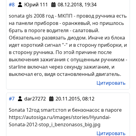
замке зажигания, что бы работала печка
Цитировать
#9
Юрий7
13.11.2019, 08:41
sonata gls 2008 год - МКПП - Тахометр панель
приборов .белый 3 с краю
Цитировать
#8
Юрий 111
08.12.2018, 19:34
sonata gls 2008 год - МКПП - провод ручника есть
на панели приборов - оранжевый, но пришлось
брать в пороге водителя - салатовый.
Обязательно развязать диодом. Иначе из блока
идет короткий сигнал "-" и в сторону приборки, и
в сторону ручника. По этой причине после
выключения зажигания с опущенным ручником -
starline включал через секунду зажигание, и