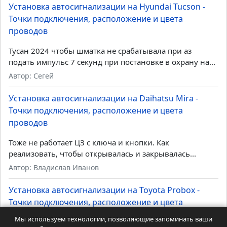
Установка автосигнализации на Toyota Probox -
Точки подключения, расположение и цвета
проводов
Не все готовы платить за can-модуль и прочие кановые
сиги. На Авито пруд пруди установщиков по...
Автор: Zloy-kot
Установка автосигнализации на Hyundai Tucson -
Точки подключения, расположение и цвета
проводов
Тусан 2024 чтобы шматка не срабатывала при аз
подать импульс 7 секунд при постановке в охрану на...
Автор: Сегей
Установка автосигнализации на Daihatsu Mira -
Точки подключения, расположение и цвета
Мы используем технологии, позволяющие запоминать ваши