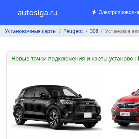
autosiga.ru
Электропроводк
Установочные карты
Peugeot
308
Установка ав
Новые точки подключения и карты установок