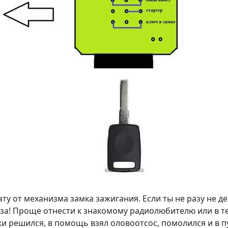
ату от механизма замка зажигания. Если ты не разу не д
раза! Проще отнести к знакомому радиолюбителю или в т
ки решился, в помощь взял оловоотсос, помолился и в п