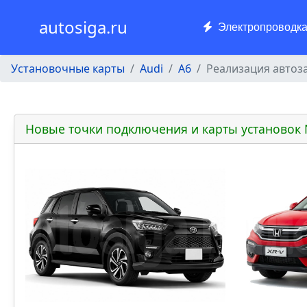
autosiga.ru
Электропроводк
Установочные карты
Audi
A6
Реализация автоза
Новые точки подключения и карты установок