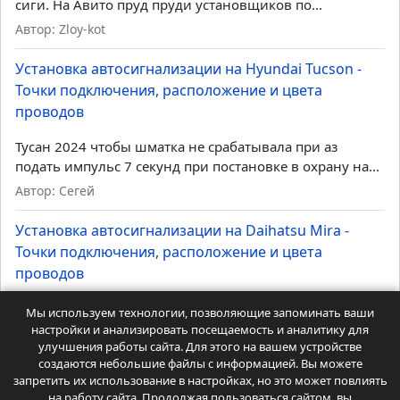
Если знакомы с работой реле:...
Автор: Админ Дмитрий
Установка автосигнализации на Toyota Probox -
Точки подключения, расположение и цвета
проводов
Не все готовы платить за can-модуль и прочие кановые
сиги. На Авито пруд пруди установщиков по...
Автор: Zloy-kot
Установка автосигнализации на Hyundai Tucson -
Точки подключения, расположение и цвета
проводов
Мы используем технологии, позволяющие запоминать ваши
настройки и анализировать посещаемость и аналитику для
Тусан 2024 чтобы шматка не срабатывала при аз
улучшения работы сайта. Для этого на вашем устройстве
подать импульс 7 секунд при постановке в охрану на...
создаются небольшие файлы с информацией. Вы можете
Автор: Сегей
запретить их использование в настройках, но это может повлиять
на работу сайта. Продолжая пользоваться сайтом, вы