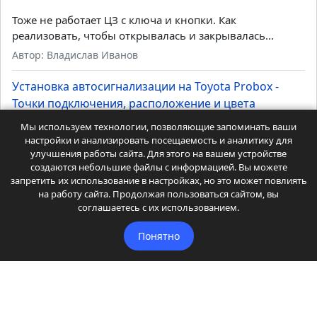
Тоже не работает ЦЗ с ключа и кнопки. Как
реализовать, чтобы открывалась и закрывалась...
Автор: Владислав Иванов
Установка автосигнализации на Toyota Probox -
Точки подключения, расположение и цвета
проводов
Мы используем технологии, позволяющие запоминать ваши
настройки и анализировать посещаемость и аналитику для
Есть экземпляры без штатного иммобилайзера. Вот там
улучшения работы сайта. Для этого на вашем устройстве
куцая can шина - мало, что видит и ничем не...
создаются небольшие файлы с информацией. Вы можете
запретить их использование в настройках, но это может повлиять
Автор: Админ Дмитрий
на работу сайта. Продолжая пользоваться сайтом, вы
соглашаетесь с их использованием.
Понятно
Главная
Автомобили
Автостатьи
Автостатьи 2
Автоуслуги
Автоуслуги 2
Доп. оборудование
Другое
Читайте
Читайте 2
Координаты администрации
Карта сайта
Точки подключения и карты установок автосигнализаций.
Статьи и советы для автолюбителей.