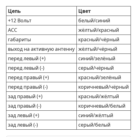
Цепь
Цвет
+12 Вольт
белый/синий
ACC
жёлтый/красный
габариты
красный/чёрный
выход на активную антенну
жёлтый/чёрный
перед левый (+)
синий/зелёный
перед левый (-)
серый/чёрный
перед правый (+)
красный/зелёный
перед правый (-)
коричневый/чёрный
зад правый (+)
красный/жёлтый
зад правый (-)
коричневый/белый
зад левый (+)
синий/жёлтый
зад левый (-)
серый/белый