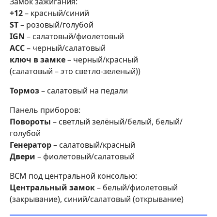
Замок зажигания:
+12
– красный/синий
ST
– розовый/голубой
IGN
– салатовый/фиолетовый
ACC
– черный/салатовый
ключ в замке
– черный/красный
(салатовый – это светло-зеленый))
Тормоз
– салатовый на педали
Панель приборов:
Повороты
– светлый зелёный/белый, белый/
голубой
Генератор
– салатовый/красный
Двери
– фиолетовый/салатовый
BCM под центральной консолью:
Центральный замок
– белый/фиолетовый
(закрывание), синий/салатовый (открывание)