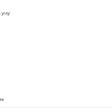
углу:
ма