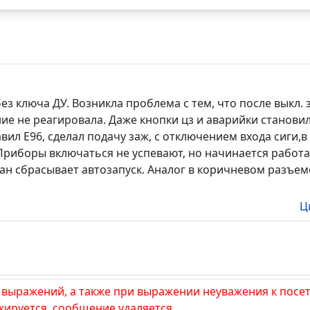
ез ключа ДУ. Возникла проблема с тем, что после выкл.
ние не реагировала. Даже кнопки цз и аварийки станови
вил E96, сделал подачу заж, с отключением входа сиги,
 Приборы включаться не успевают, но начинается работа
ан сбрасывает автозапуск. Аналог в коричневом разъеме
Ц
выражений, а также при выражении неуважения к посе
окируется, сообщение удаляется.