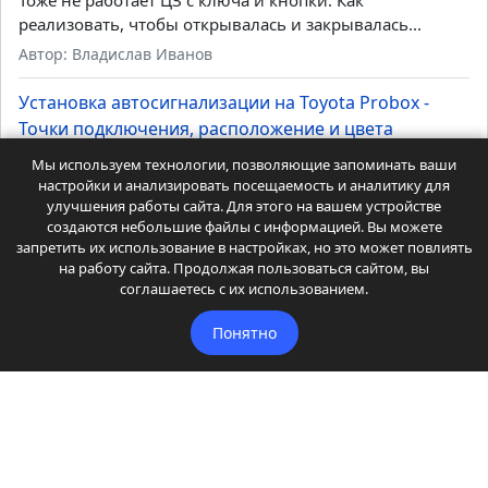
Тусан 2024 чтобы шматка не срабатывала при аз
подать импульс 7 секунд при постановке в охрану на...
Автор: Сегей
Установка автосигнализации на Daihatsu Mira -
Точки подключения, расположение и цвета
Мы используем технологии, позволяющие запоминать ваши
проводов
настройки и анализировать посещаемость и аналитику для
улучшения работы сайта. Для этого на вашем устройстве
создаются небольшие файлы с информацией. Вы можете
Тоже не работает ЦЗ с ключа и кнопки. Как
запретить их использование в настройках, но это может повлиять
реализовать, чтобы открывалась и закрывалась...
на работу сайта. Продолжая пользоваться сайтом, вы
Автор: Владислав Иванов
соглашаетесь с их использованием.
Установка автосигнализации на Toyota Probox -
Понятно
Точки подключения, расположение и цвета
проводов
Есть экземпляры без штатного иммобилайзера. Вот там
куцая can шина - мало, что видит и ничем не...
Автор: Админ Дмитрий