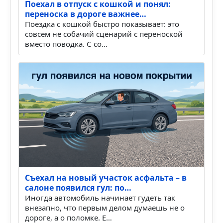
Поехал в отпуск с кошкой и понял:
переноска в дороге важнее…
Поездка с кошкой быстро показывает: это
совсем не собачий сценарий с переноской
вместо поводка. С со…
Съехал на новый участок асфальта – в
салоне появился гул: по…
Иногда автомобиль начинает гудеть так
внезапно, что первым делом думаешь не о
дороге, а о поломке. Е…