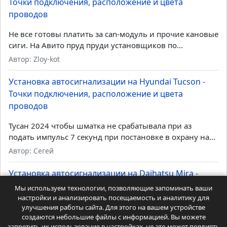
Точки подключения, расположение и цвета
проводов
Не все готовы платить за can-модуль и прочие кановые
сиги. На Авито пруд пруди установщиков по...
Автор: Zloy-kot
Установка автосигнализации на Hyundai Tucson -
Точки подключения, расположение и цвета
проводов
Тусан 2024 чтобы шматка не срабатывала при аз
подать импульс 7 секунд при постановке в охрану на...
Автор: Сегей
Установка автосигнализации на Daihatsu Mira -
Точки подключения, расположение и цвета
Мы используем технологии, позволяющие запоминать ваши
проводов
настройки и анализировать посещаемость и аналитику для
улучшения работы сайта. Для этого на вашем устройстве
создаются небольшие файлы с информацией. Вы можете
Тоже не работает ЦЗ с ключа и кнопки. Как
запретить их использование в настройках, но это может повлиять