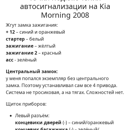
автосигнализации на Kia
Morning 2008
Жгут замка зажигания:
+ 12
– синий и оранжевый
стартер
– белый
зажигание
– жёлтый
зажигание 2
– красный
асс
- зелёный
Центральный замок
:
у меня попался экземпляр без центрального
замка. Поэтому устанавливал сам все 4 привода.
Система не тросиковая, а на тягах. Сложностей нет.
Щиток приборов:
Левый разъём:
концевики дверей
(-) – синий/оранжевый
концевик багажника
(-) – зелёный/