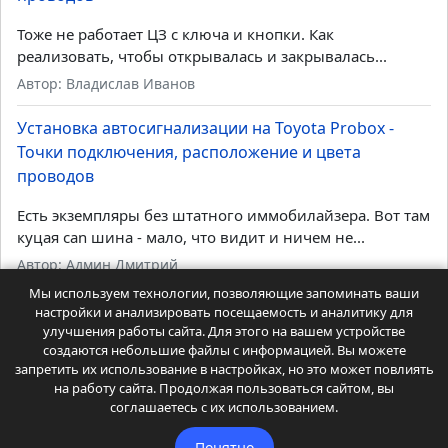
проводов
Тусан 2024 чтобы шматка не срабатывала при аз
подать импульс 7 секунд при постановке в охрану на...
Автор: Сегей
Установка автосигнализации на Daihatsu Mira -
Точки подключения, расположение и цвета
проводов
Тоже не работает ЦЗ с ключа и кнопки. Как
реализовать, чтобы открывалась и закрывалась...
Автор: Владислав Иванов
Мы используем технологии, позволяющие запоминать ваши
настройки и анализировать посещаемость и аналитику для
улучшения работы сайта. Для этого на вашем устройстве
Установка автосигнализации на Toyota Probox -
создаются небольшие файлы с информацией. Вы можете
Точки подключения, расположение и цвета
запретить их использование в настройках, но это может повлиять
проводов
на работу сайта. Продолжая пользоваться сайтом, вы
соглашаетесь с их использованием.
Есть экземпляры без штатного иммобилайзера. Вот там
куцая can шина - мало, что видит и ничем не...
Понятно