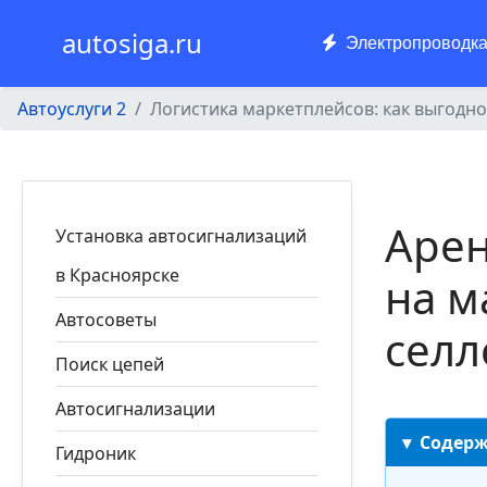
autosiga.ru
Электропроводк
Автоуслуги 2
Логистика маркетплейсов: как выгодно
Арен
Установка автосигнализаций
в Красноярске
на м
Автосоветы
селл
Поиск цепей
Автосигнализации
Содер
Гидроник