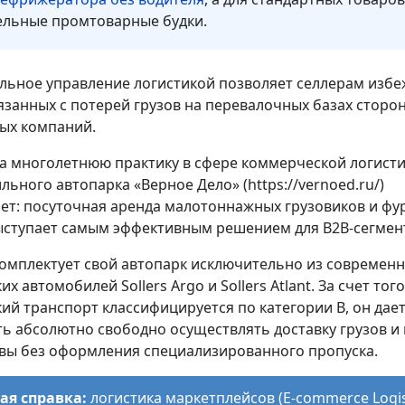
ельные промтоварные будки.
льное управление логистикой позволяет селлерам избе
язанных с потерей грузов на перевалочных базах сторо
ых компаний.
а многолетнюю практику в сфере коммерческой логисти
ьного автопарка «Верное Дело» (https://vernoed.ru/)
ет: посуточная аренда малотоннажных грузовиков и фу
ыступает самым эффективным решением для B2B-сегмен
омплектует свой автопарк исключительно из современ
х автомобилей Sollers Argo и Sollers Atlant. За счет того
ий транспорт классифицируется по категории B, он дае
ь абсолютно свободно осуществлять доставку грузов и 
вы без оформления специализированного пропуска.
ая справка:
логистика маркетплейсов (E-commerce Logist