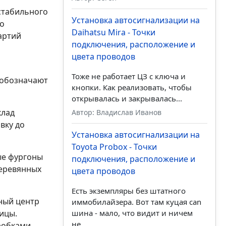
стабильного
Установка автосигнализации на
о
Daihatsu Mira - Точки
артий
подключения, расположение и
цвета проводов
Тоже не работает ЦЗ с ключа и
r) обозначают
кнопки. Как реализовать, чтобы
открывалась и закрывалась...
клад
Автор: Владислав Иванов
вку до
Установка автосигнализации на
Toyota Probox - Точки
ые фургоны
подключения, расположение и
деревянных
цвета проводов
Есть экземпляры без штатного
чный центр
иммобилайзера. Вот там куцая can
ицы.
шина - мало, что видит и ничем
не...
робками.