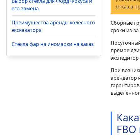
Выбор стекла для Форд Фокуса и
отказ в п
его замена
Преимущества аренды колесного
Сборные гр
экскаватора
сроки из-з
Посуточный
Стекла фар на иномарки на заказ
прямое движ
экспедитор
При возник
арендатор 
гарантиров
выделенног
Кака
FBO 