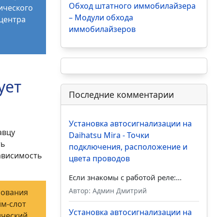
Обход штатного иммобилайзера
ического
– Модули обхода
центра
иммобилайзеров
ует
Последние комментарии
Установка автосигнализации на
авцу
Daihatsu Mira - Точки
ть
подключения, расположение и
зависимость
цвета проводов
Если знакомы с работой реле:...
Автор: Админ Дмитрий
рования
м-слот
Установка автосигнализации на
ический