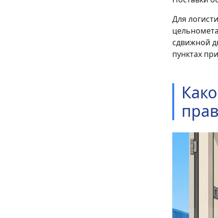
Для логист
цельнометал
сдвижной дв
пунктах при
Како
прав