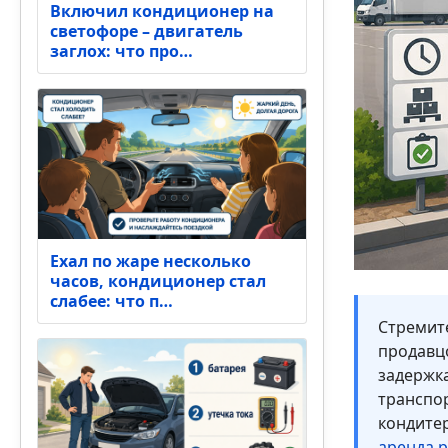
Включил кондиционер на
светофоре – двигатель
заглох: что про…
Ехал по жаре несколько
часов, кондиционер стал
слабее: что п…
Стремите
продавц
задержка
транспор
кондитер
аренда 