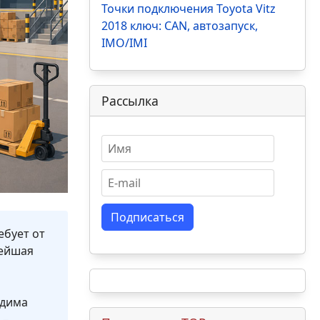
Точки подключения Toyota Vitz
2018 ключ: CAN, автозапуск,
IMO/IMI
Рассылка
Подписаться
ебует от
лейшая
одима
 –