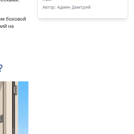
Автор: Админ Дмитрий
чие боковой
ний на
?