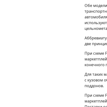
Обе модели
транспортн
автомобиля
используютс
цельномета
Аббревиатуры
две принци
При схеме F
маркетплейс
конечного 
Для таких 
с кузовом о
поддонов.
При схеме F
маркетплей
Поставки о