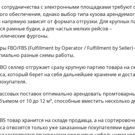
 сотрудничества с электронными площадками требуют 
ого обеспечения, однако выбор типа кузова арендуемог
 напрямую зависит от формата отгрузки. Для крупных п
я рамные будки, а для частых мелких рейсов –
ллические фургоны.
 FBO/FBS (Fulfillment by Operator / Fulfillment by Selle
пиально разные схемы работы.
BO селлер отгружает сразу крупную партию товара на с
а, который берет на себя дальнейшее хранение и доста
покупателя.
массовых поставок оптимально арендовать промтоварн
бъемом от 10 до 12 м³, способные вместить несколько 
BS товар хранится на складе продавца, а на сортирово
са отвозятся только уже заказанные покупателями един
существляются практически ежедневно небольшими ко