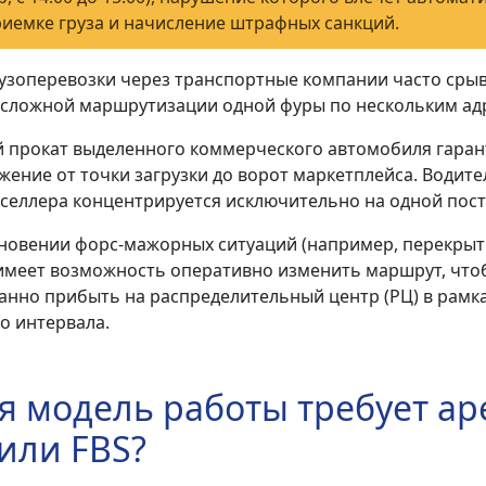
риемке груза и начисление штрафных санкций.
узоперевозки через транспортные компании часто срыв
а сложной маршрутизации одной фуры по нескольким ад
 прокат выделенного коммерческого автомобиля гаран
ение от точки загрузки до ворот маркетплейса. Водите
 селлера концентрируется исключительно на одной пост
новении форс-мажорных ситуаций (например, перекрыт
имеет возможность оперативно изменить маршрут, что
анно прибыть на распределительный центр (РЦ) в рамк
о интервала.
я модель работы требует ар
или FBS?