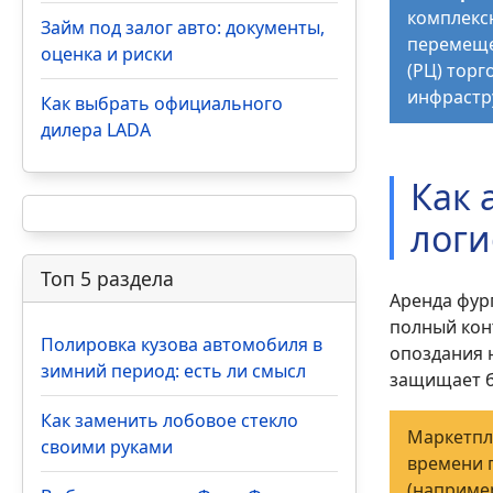
комплекс
Займ под залог авто: документы,
перемеще
оценка и риски
(РЦ) торг
инфрастр
Как выбрать официального
дилера LADA
Как 
логи
Топ 5 раздела
Аренда фур
полный кон
Полировка кузова автомобиля в
опоздания 
зимний период: есть ли смысл
защищает б
Как заменить лобовое стекло
Маркетпл
своими руками
времени 
(например