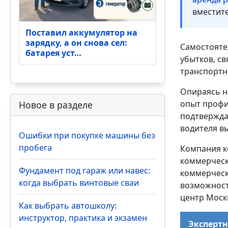
вместит
Поставил аккумулятор на
зарядку, а он снова сел:
Самостояте
батарея уст…
убытков, св
транспортн
Опираясь н
опыт профил
Новое в разделе
подтвержда
водителя в
Ошибки при покупке машины без
пробега
Компания к
коммерчески
Фундамент под гараж или навес:
коммерческ
когда выбрать винтовые сваи
возможност
центр Моск
Как выбрать автошколу:
инструктор, практика и экзамен
Экспертн