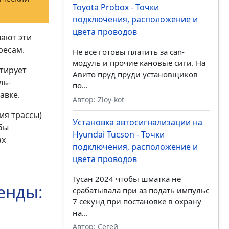
Toyota Probox - Точки
подключения, расположение и
цвета проводов
ают эти
ресам.
Не все готовы платить за can-
модуль и прочие кановые сиги. На
тирует
Авито пруд пруди установщиков
ль-
по...
авке.
Автор: Zloy-kot
ия трассы)
Установка автосигнализации на
бы
Hyundai Tucson - Точки
ах
подключения, расположение и
цвета проводов
Тусан 2024 чтобы шматка не
енды:
срабатывала при аз подать импульс
7 секунд при постановке в охрану
на...
Автор: Сегей