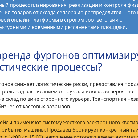
ный процесс планирования, реализации и контроля физ
ния товаров от склада селлера до распределительного 
овой онлайн-платформы в строгом соответствии с
уктурными и временными регламентами площадки.
аренда фургонов оптимизир
стические процессы?
гонов снижает логистические риски, предоставляя прод
троль над расписанием отгрузок и исключая вероятнос
на склад по вине стороннего курьера. Транспортная не
изнес от кассовых разрывов.
ейсы применяют систему жесткого электронного квоти
прибытия машины. Продавец бронирует конкретный тай
, с 14:00 до 15:00), нарушение которого влечет автомат