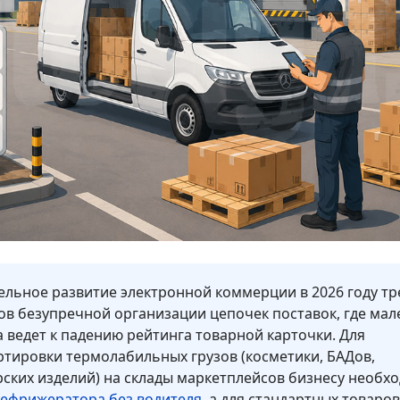
льное развитие электронной коммерции в 2026 году тр
ов безупречной организации цепочек поставок, где ма
 ведет к падению рейтинга товарной карточки. Для
тировки термолабильных грузов (косметики, БАДов,
ских изделий) на склады маркетплейсов бизнесу необх
рефрижератора без водителя
, а для стандартных товаров