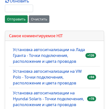
Текст комментария
Имя (обязательное)
E-Mail
Осталось:
10000
символов
Принимаю
условия использования
.
Обновить