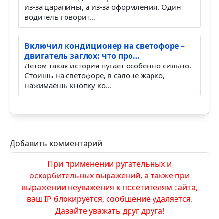
Европротокол после ДТП: когда
максимум 400, 200 или 100 тыся…
После лёгкого ДТП спор часто начинается не
из-за царапины, а из-за оформления. Один
водитель говорит…