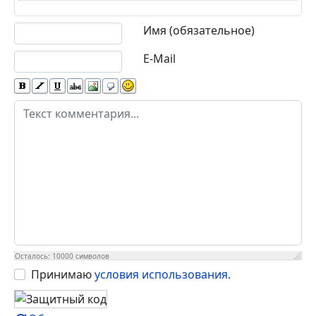
Включил кондиционер на светофоре –
двигатель заглох: что про…
Летом такая история пугает особенно сильно.
Стоишь на светофоре, в салоне жарко,
нажимаешь кнопку ко…
Добавить комментарий
При применении ругательных и
оскорбительных выражений, а также при
выражении неуважения к посетителям сайта,
ваш IP блокируется, сообщение удаляется.
Давайте уважать друг друга!