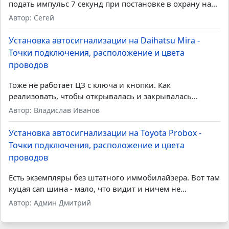
Точки подключения, расположение и цвета
проводов
Если знакомы с работой реле:...
Автор: Админ Дмитрий
Установка автосигнализации на Toyota Probox -
Точки подключения, расположение и цвета
проводов
Не все готовы платить за can-модуль и прочие кановые
сиги. На Авито пруд пруди установщиков по...
Автор: Zloy-kot
Установка автосигнализации на Hyundai Tucson -
Точки подключения, расположение и цвета
проводов
Тусан 2024 чтобы шматка не срабатывала при аз
подать импульс 7 секунд при постановке в охрану на...