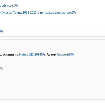
авый руль
 и Nissan Teana 2008-2013 с использованием can
нализации на
Haima M3 2014
. Автор
Anamorff