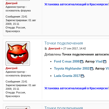
е
Дмитрий
Установка автосигнализаций в Красноярске
н
Администратор -
и
основатель форума
е
Сообщения:
2141
Зарегистрирован:
01 авг
2009, 15:11
Откуда:
Россия,
Красноярск
Точки подключения
С
Дмитрий
»
27 сен 2017, 14:42
о
Добавлены
Точки подключения автосигн
о
б
Ford C-max 2008
. Автор
Vlad
щ
е
Дмитрий
Toyota Highlander 2002
. Автор
Vl
н
Администратор -
и
Lada Granta 2017
.
основатель форума
е
Сообщения:
2141
Зарегистрирован:
01 авг
Установка автосигнализаций в Красноярске
2009, 15:11
Откуда:
Россия,
Красноярск
Точки подключения