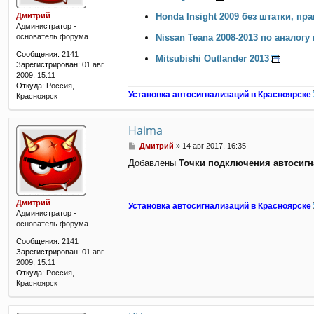
е
Дмитрий
Honda Insight 2009 без штатки, пр
н
Администратор -
и
Nissan Teana 2008-2013 по аналогу
основатель форума
е
Сообщения:
2141
Mitsubishi Outlander 2013
Зарегистрирован:
01 авг
2009, 15:11
Откуда:
Россия,
Установка автосигнализаций в Красноярске
Красноярск
Haima
С
Дмитрий
»
14 авг 2017, 16:35
о
Добавлены
Точки подключения автосиг
о
б
щ
е
Дмитрий
Установка автосигнализаций в Красноярске
н
Администратор -
и
основатель форума
е
Сообщения:
2141
Зарегистрирован:
01 авг
2009, 15:11
Откуда:
Россия,
Красноярск