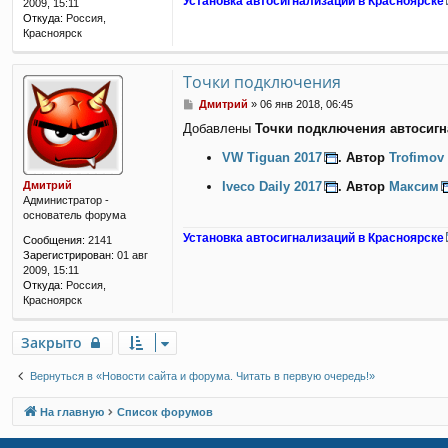
Установка автосигнализаций в Красноярске
2009, 15:11
Откуда:
Россия,
Красноярск
Точки подключения
С
Дмитрий
»
06 янв 2018, 06:45
о
Добавлены
Точки подключения автосигн
о
б
VW Tiguan 2017
. Автор
Trofimov 
щ
е
Дмитрий
Iveco Daily 2017
. Автор
Максим
н
Администратор -
и
основатель форума
е
Установка автосигнализаций в Красноярске
Сообщения:
2141
Зарегистрирован:
01 авг
2009, 15:11
Откуда:
Россия,
Красноярск
Закрыто
Вернуться в «Новости сайта и форума. Читать в первую очередь!»
На главную
Список форумов