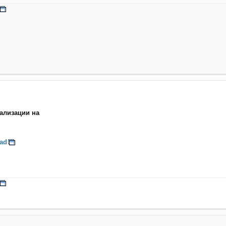
ализации на
ad