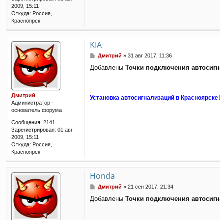
2009, 15:11
Откуда:
Россия,
Красноярск
KIA
С
Дмитрий
»
31 авг 2017, 11:36
о
Добавлены
Точки подключения автосиг
о
б
щ
е
Дмитрий
Установка автосигнализаций в Красноярске
н
Администратор -
и
основатель форума
е
Сообщения:
2141
Зарегистрирован:
01 авг
2009, 15:11
Откуда:
Россия,
Красноярск
Honda
С
Дмитрий
»
21 сен 2017, 21:34
о
Добавлены
Точки подключения автосиг
о
б
щ