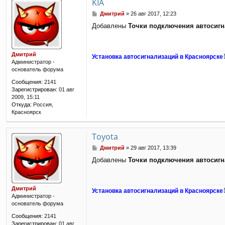
KIA
С
Дмитрий
»
26 авг 2017, 12:23
о
Добавлены
Точки подключения автосиг
о
б
щ
е
Дмитрий
Установка автосигнализаций в Красноярске
н
Администратор -
и
основатель форума
е
Сообщения:
2141
Зарегистрирован:
01 авг
2009, 15:11
Откуда:
Россия,
Красноярск
Toyota
С
Дмитрий
»
29 авг 2017, 13:39
о
Добавлены
Точки подключения автосиг
о
б
щ
е
Дмитрий
Установка автосигнализаций в Красноярске
н
Администратор -
и
основатель форума
е
Сообщения:
2141
Зарегистрирован:
01 авг