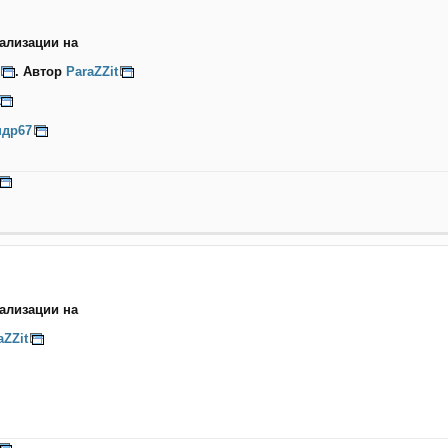
ализации на
. Автор
ParaZZit
ндр67
ализации на
aZZit