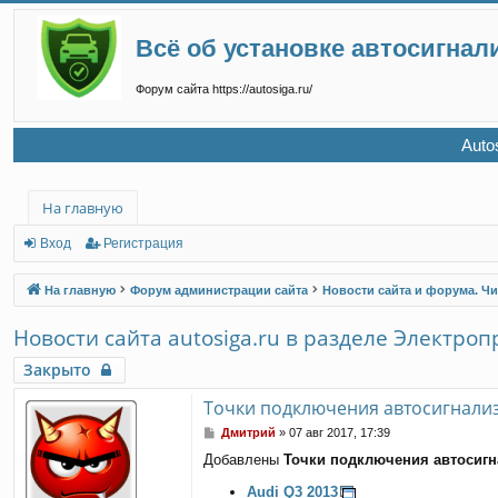
Всё об установке автосигнал
Форум сайта https://autosiga.ru/
Auto
На главную
Вход
Регистрация
На главную
Форум администрации сайта
Новости сайта и форума. Чи
Новости сайта autosiga.ru в разделе Электро
Закрыто
Точки подключения автосигнали
С
Дмитрий
»
07 авг 2017, 17:39
о
Добавлены
Точки подключения автосигн
о
б
Audi Q3 2013
щ