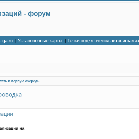
изаций - форум
siga.ru
|
Установочные карты
|
Точки подключения автосигнали
тать в первую очередь!
проводка
зации
ализации на