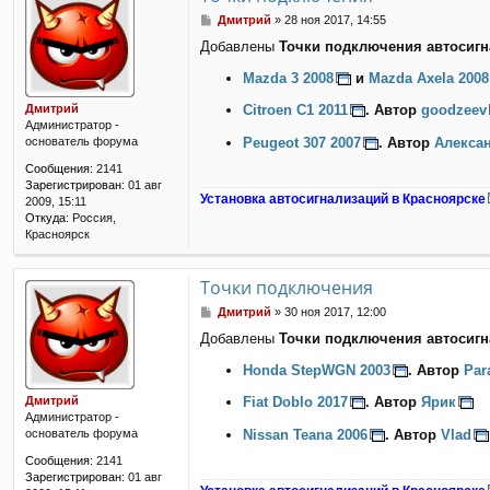
С
Дмитрий
»
28 ноя 2017, 14:55
о
Добавлены
Точки подключения автосигн
о
б
Mazda 3 2008
и
Mazda Axela 2008
щ
е
Дмитрий
Citroen C1 2011
. Автор
goodzeev
н
Администратор -
и
Peugeot 307 2007
. Автор
Алекса
основатель форума
е
Сообщения:
2141
Зарегистрирован:
01 авг
Установка автосигнализаций в Красноярске
2009, 15:11
Откуда:
Россия,
Красноярск
Точки подключения
С
Дмитрий
»
30 ноя 2017, 12:00
о
Добавлены
Точки подключения автосигн
о
б
Honda StepWGN 2003
. Автор
Par
щ
е
Дмитрий
Fiat Doblo 2017
. Автор
Ярик
н
Администратор -
и
Nissan Teana 2006
. Автор
Vlad
основатель форума
е
Сообщения:
2141
Зарегистрирован:
01 авг