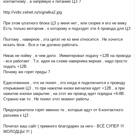
контактному , а напрямую к питанию ЦЗ ?
http://vidiv.zelnet.ru/signalka2.jpg
При этом штатного блока ЦЗ у меня нет , или скорее я его не вижу.
Есть только моторчик , к которому и подходят эти 4 провода для ЦЗ
.
Поэтому , наверное , эта цитат не ко мне относится . Не хочется
искать блок . Все и так должно работать .
Никак не пойму , в чем дело . Иммитеровал подачу +12В на провода
- все работает . Т.е. идея на схеме наверняка верная , надо просто
подать +12В.
Почему же горят преды ?
Едиснтвенное , что не понял , это когда я подключился к проводу
открывания ЦЗ , то при нажатие кноки вигналки идет +12В , а при
нажитие кнопки закрытие , на этот же провод идет порядка +6-8В .
Странно как то . Не понял этот момент работы .
Предохранители горят именно те , которые идут от 6-контактного
разъема к ЦЗ .
Почитал ваш сайт ( примного благодарен за него - ВСЁ СУПЕР !!!
МОЛОДЦЫ !!! )