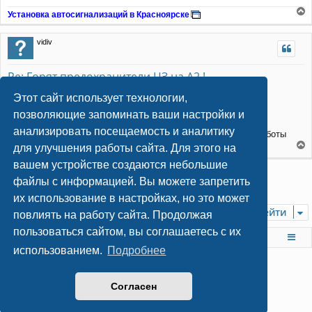
Установка автосигнализаций в Красноярске
е
р
vidiv
н
у
т
Re: Горят предохранители ЦЗ на А2 !
ь
с
С
18 авг 2009, 02:48
Этот сайт использует технологии,
я
о
Дмитрий спасибо огромное за помощь !!!
к
о
позволяющие запоминать ваши настройки и
Вы меня очень выручили !
н
б
анализировать посещаемость и аналитику
щ
а
Вы и ваш сайт в частности дали многое понять о приципе работы
е
ч
сигнализации , за что примного благодарен !!!
для улучшения работы сайта. Для этого на
н
а
е
вашем устройстве создаются небольшие
и
л
р
Ответить
е
у
н
файлы с информацией. Вы можете запретить
6 сообщений • Страница
1
из
1
у
их использование в настройках, но это может
т
Перейти
ь
повлиять на работу сайта. Продолжая
с
пользоваться сайтом, вы соглашаетесь с их
я
На главную
Список форумов
к
использованием.
Подробнее
н
а
ч
© 2009
-2026 Всё об установке автосигнализаций
Согласен
а
AutoSiga.Ru
л
Конфиденциальность
|
Правила
у