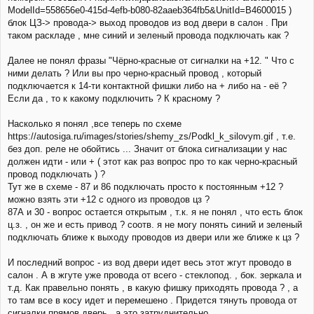
ModelId=558656e0-415d-4efb-b080-82aaeb364fb5&UnitId=B4600015 )
блок ЦЗ-> провода-> выход проводов из вод двери в салон . При
таком раскладе , мне синий и зеленый провода подключать как ?
Далее не понял фразы "Чёрно-красные от сигналки на +12. " Что с
ними делать ? Или вы про черно-красный провод , который
подключается к 14-ти контактной фишки либо на + либо на - её ?
Если да , то к какому подключить ? К красному ?
Насколько я понял ,все теперь по схеме
https://autosiga.ru/images/stories/shemy_zs/Podkl_k_silovym.gif , т.е.
без доп. реле не обойтись ... Значит от блока сигнализации у нас
должен идти - или + ( этот как раз вопрос про то как черно-красный
провод подключать ) ?
Тут же в схеме - 87 и 86 подключать просто к постоянным +12 ?
можно взять эти +12 с одного из проводов цз ?
87А и 30 - вопрос остается открытым , т.к. я не понял , что есть блок
ц.з. , он же и есть привод ? соотв. я не могу понять синий и зеленый
подключать ближе к выходу проводов из двери или же ближе к цз ?
И последний вопрос - из вод двери идет весь этот жгут проводо в
салон . А в жгуте уже провода от всего - стеклопод. , бок. зеркала и
т.д. Как правельно понять , в какую фишку приходять провода ? , а
то там все в косу идет и перемешено . Придется тянуть провода от
сигналки прямов дверь , а это затруднительно ...