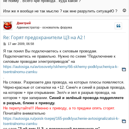
не пойму . Всего 4ре провода . куда какой ?
Или же я вообще не так мыслю ? как мне разрулить ситуациЮ ?
е
р
Дмитрий
н
Администратор - основатель форума
у
т
Re: Горят предохранители ЦЗ на А2 !
ь
с
С
17 авг 2009, 06:58
я
о
Я так понял Вы подключаетесь к силовым проводам.
к
о
Подключаетесь не правильно. Нужно по схеме "Подключение к
н
б
щ
а
силовым проводам электроприводов" на
е
ч
https://autosiga.ru/avtosovety/skhemy/66-skhemy-podklyucheniya-k-
н
а
tsentralnomu-zamku
и
л
.
е
у
На словах. Разрезаете два провода, на которых плюсы появляются.
Чёрно-красные от сигналки на +12. Сине/ч и синий в разрыв провода,
на котором + при открывании. Зел/ч и зел в разрыв провода, на
котором + при запирании.
Синий и зелёный провода подцепляете
в разрыв, ближе к приводу.
Не перепутайте!!! Именно к приводу, а то предики опять сгорят.
Почитайте внимательно
https://autosiga.ru/poisk-tsepej/165-podklyuchenie-avtosignalizatsii-k-
tsentralnomu-zamku
со слов
"3-ий тип: Ц.З. с переменной полярностью"
.