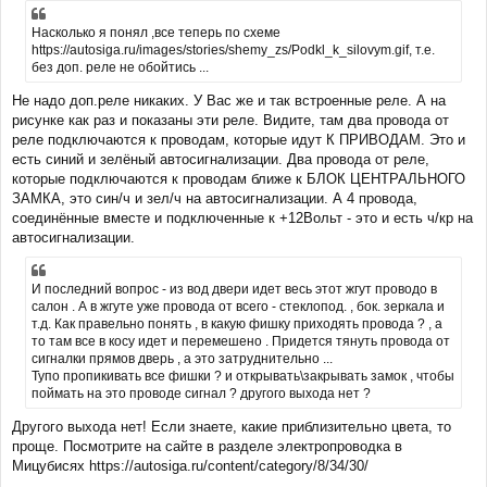
Насколько я понял ,все теперь по схеме
https://autosiga.ru/images/stories/shemy_zs/Podkl_k_silovym.gif, т.е.
без доп. реле не обойтись ...
Не надо доп.реле никаких. У Вас же и так встроенные реле. А на
рисунке как раз и показаны эти реле. Видите, там два провода от
реле подключаются к проводам, которые идут К ПРИВОДАМ. Это и
есть синий и зелёный автосигнализации. Два провода от реле,
которые подключаются к проводам ближе к БЛОК ЦЕНТРАЛЬНОГО
ЗАМКА, это син/ч и зел/ч на автосигнализации. А 4 провода,
соединённые вместе и подключенные к +12Вольт - это и есть ч/кр на
автосигнализации.
И последний вопрос - из вод двери идет весь этот жгут проводо в
салон . А в жгуте уже провода от всего - стеклопод. , бок. зеркала и
т.д. Как правельно понять , в какую фишку приходять провода ? , а
то там все в косу идет и перемешено . Придется тянуть провода от
сигналки прямов дверь , а это затруднительно ...
Тупо пропикивать все фишки ? и открывать\закрывать замок , чтобы
поймать на это проводе сигнал ? другого выхода нет ?
Другого выхода нет! Если знаете, какие приблизительно цвета, то
проще. Посмотрите на сайте в разделе электропроводка в
Мицубисях https://autosiga.ru/content/category/8/34/30/