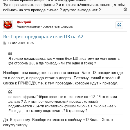
Тупо пропикивать все фишки ? и открывать\закрывать замок , чтобы
поймать на это проводе сигнал ? другого выхода нет ?
е
р
Дмитрий
н
Администратор - основатель форума
у
т
Re: Горят предохранители ЦЗ на А2 !
ь
с
С
17 авг 2009, 11:35
я
о
к
о
н
б
Я только догадываюсь ,где у меня блок ЦЗ , поэтому не могу понять ,
щ
а
где сторона ЦЗ , а где привод (или это одно и тоже) ?
е
ч
н
а
Наоборот, они находятся на разных концах. Блок ЦЗ находится где-
и
л
е
то в салоне, а привода стоят в дверях. Поэтому, синий и зелёный
у
ближе к ПРИВОДУ, т.е. к тем проводам, которые идут к приводу.
не понял фразы "Чёрно-красные от сигналки на +12. " Что с ними
делать ? Или вы про черно-красный провод , который
подключается к 14-ти контактной фишки либо на + либо на - её ?
Если да , то к какому подключить ? К красному ?
Да. К красному. Вообще их можно к любому +12Вольт. Хоть к
аккумулятору.