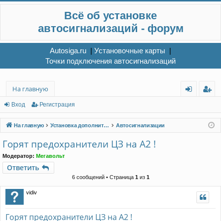
Всё об установке
автосигнализаций - форум
Autosiga.ru
|
Установочные карты
|
Точки подключения автосигнализаций
На главную
хо
ег
Вход
Регистрация
д
ис
На главную
Установка дополнительного электрооборудования
Автосигнализации
тр
Горят предохранители ЦЗ на А2 !
ац
Модератор:
Мегавольт
ия
Ответить
6 сообщений • Страница
1
из
1
vidiv
Горят предохранители ЦЗ на А2 !