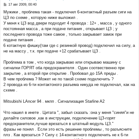
С
17 авг 2009, 00:40
о
Мужики , проблема такая - подключил 6-контактный разъем сиги на
о
ЦЗ по схеме , которую ниже выложил .
б
щ
У меня к ЦЗ вод двери подходит 4 провода : 12+ , масса , у одного
е
постоянная масса , а при подаче питания , открывает ЦЗ ; у
н
последнего провода тоже самое , только закрывает замок при
и
подаче питания .
е
6 котактную фишку(там где с резинкой провод) подключил на силу, а
не на массу , т.к. при подаче +12 срабатывает ЦЗ .
Проблема в том , что когда закрываю или открываю машину с
сигналки ГОРЯТ оба предохранителя . Один соотвественно при
закрытие , а второй при открытие . Пробовал до 15А преды .
В чем проблема ? Может не по такой схеме подключить ?
2 провода из 6-ти контактоного разъема никуда не подключал, как на
схеме .
Mitsubishi LAncer 94 . мкпп . Сигнализация Starline A2
Что нашел в инете . Цитата ", забыл сказать :она у меня "синяя"и не
делайте силовое ,как в инструкции, подключение ЦЗ-горят
предохранители,лучше врезаться в штатный модуль ЦЗ."
фразы не понял . Если это есть решение проблемы , то разъясните
плз . Как врезаться ? Силу с 14-контактного подключить не к 6-ти