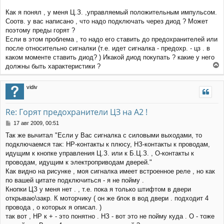
Как я понял , у меня Ц.З. ,управляемый положительным импульсом.
Соотв. у вас написано , что надо подключать через диод ? Может
поэтому преды горят ?
Если в этом проблема , то надо его ставить до предохранителей или
после относительно сигналки (т.е. идет сигналка - предохр. - цз . в
каком моменте ставить диод? ) Икакой диод покупать ? какие у него
должны быть характеристики ?
е
р
vidiv
н
у
т
Re: Горят предохранители ЦЗ на А2 !
ь
с
С
17 авг 2009, 00:51
я
о
Так же вычитал "Если у Вас сигналка с силовыми выходами, то
к
о
подключаемся так: НР-контакты к плюсу, НЗ-контакты к проводам,
н
б
щ
а
идущим к кнопке управления Ц.З. или к Б.Ц.З. , О-контакты к
е
ч
проводам, идущим к электроприводам дверей."
н
а
Как видно на рисунке , моя сигналка имеет встроенное реле , но как
и
л
по вашей цитате подключиться - я не пойму .
е
у
Кнопки ЦЗ у меня нет . , т.е. пока я только штифтом в двери
открываю\закр. К моторчику ( он же блок в вод двери . подходит 4
провода , о которых я описал. )
так вот , НР к + - это понятно . НЗ - вот это не пойму куда . О - тоже