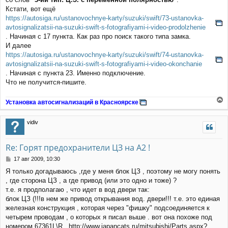
Кстати, вот ещё
https://autosiga.ru/ustanovochnye-karty/suzuki/swift/73-ustanovka-
avtosignalizatsii-na-suzuki-swift-s-fotografiyami-i-video-prodolzhenie
. Начиная с 17 пункта. Как раз про поиск такого типа замка.
И далее
https://autosiga.ru/ustanovochnye-karty/suzuki/swift/74-ustanovka-
avtosignalizatsii-na-suzuki-swift-s-fotografiyami-i-video-okonchanie
. Начиная с пункта 23. Именно подключение.
Что не получится-пишите.
Установка автосигнализаций в Красноярске
е
р
vidiv
н
у
т
Re: Горят предохранители ЦЗ на А2 !
ь
с
С
17 авг 2009, 10:30
я
о
Я только догадываюсь ,где у меня блок ЦЗ , поэтому не могу понять
к
о
, где сторона ЦЗ , а где привод (или это одно и тоже) ?
н
б
щ
а
т.е. я продполагаю , что идет в вод двери так:
е
ч
блок ЦЗ (!!!в нем же привод открывания вод. двери!!! т.е. это единая
н
а
железная конструкция , которая через "фишку" подсоединяется к
и
л
четырем проводам , о которых я писал выше . вот она похоже под
е
у
номером 67361L\R . http://www.japancats.ru/mitsubishi/Parts.aspx?