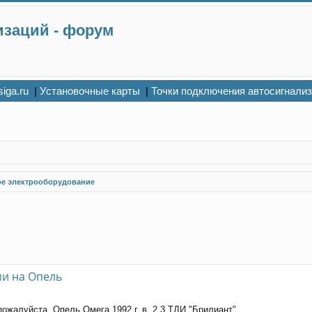
изаций - форум
siga.ru
|
Установочные карты
|
Точки подключения автосигнали
ое электрооборудование
и на Опель
пожалуйста, Опель Омега 1992 г. в. 2,3 ТДИ "Брилиант",