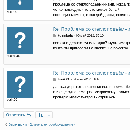
о
проблема со стеклоподъёмниками, когда пр
б
щ
чётко подходит, что это может быть?
burik99
е
еще один момент, в каждой двери, возле с
н
и
е
Re: Проблема со стеклоподъёмн
С
kuembala
»
06 май 2012, 15:10
о
все окна дергаются или одно? мультиметро
о
контакты пригорели на кнопке. не помогло.
б
щ
kuembala
е
н
и
е
Re: Проблема со стеклоподъёмн
С
burik99
»
06 май 2012, 16:16
о
да, все дергаются,катушки все в норме, бе
о
а и еще одно, смотрел микросхему только в
б
щ
проверю мультиметром - отришусь...
burik99
е
н
и
е
Ответить
Вернуться в «Другое электрооборудование»