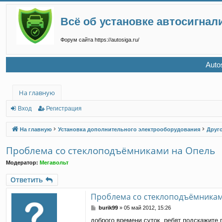
Всё об установке автосигнал
Форум сайта https://autosiga.ru/
Auto
На главную
Вход
Регистрация
На главную
Установка дополнительного электрооборудования
Друг
Проблема со стеклоподъёмниками на Опель
Модератор:
Мегавольт
Ответить
Проблема со стеклоподъёмникам
С
burik99
»
05 май 2012, 15:26
о
доброго времени суток, ребят подскажите 