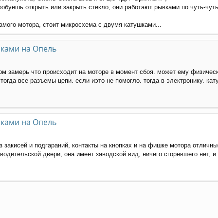
обуешь открыть или закрыть стекло, они работают рывками по чуть-чуть 
амого мотора, стоит микросхема с двумя катушками...
иками на Опель
м замерь что происходит на моторе в момент сбоя. может ему физическ
 тогда все разъемы цепи. если иэто не помогло. тогда в электронику. ка
иками на Опель
з закисей и подгараний, контакты на кнопках и на фишке мотора отличны
одительской двери, она имеет заводской вид, ничего сгоревшего нет, и 