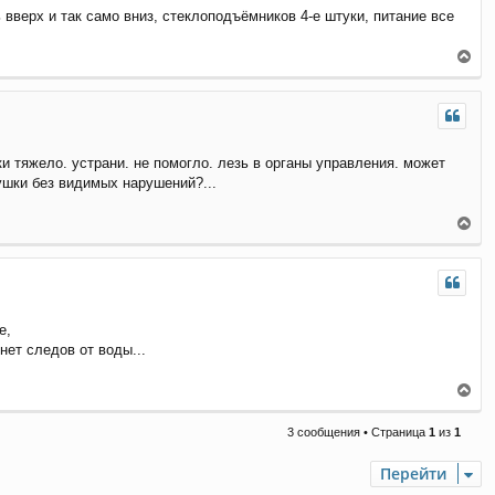
вверх и так само вниз, стеклоподъёмников 4-е штуки, питание все
В
е
р
н
у
т
и тяжело. устрани. не помогло. лезь в органы управления. может
ь
с
тушки без видимых нарушений?...
я
к
В
н
е
а
р
ч
н
а
у
л
т
у
е,
ь
с
нет следов от воды...
я
к
В
н
е
а
р
3 сообщения • Страница
1
из
1
ч
н
а
у
Перейти
л
т
у