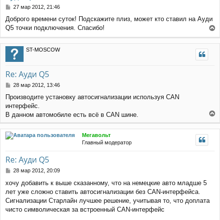
С
27 мар 2012, 21:46
о
Доброго времени суток! Подскажите плиз, может кто ставил на Ауди
о
Q5 точки подключения. Спасибо!
б
е
щ
е
р
ST-MOSCOW
н
н
и
у
е
т
Re: Ауди Q5
ь
с
С
28 мар 2012, 13:46
я
о
Производите установку автосигнализации используя CAN
к
о
интерфейс.
н
б
щ
а
В данном автомобиле есть всё в CAN шине.
е
е
ч
н
р
а
Мегавольт
и
н
л
Главный модератор
е
у
у
т
Re: Ауди Q5
ь
с
С
28 мар 2012, 20:09
я
о
хочу добавить к выше сказанному, что на немецкие авто младше 5
к
о
лет уже сложно ставить автосигнализации без CAN-интерфейса.
н
б
щ
а
Сигнализации Старлайн лучшее решение, учитывая то, что доплата
е
ч
чисто символическая за встроенный CAN-интерфейс
н
а