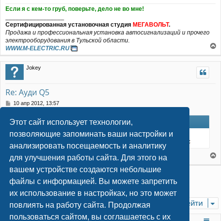
и
л
Если я с кем-то груб, поверьте, дело не во мне!
е
у
_________________
Сертифицированная установочная студия
МЕГАВОЛЬТ
.
Продажа и профессиональная установка автосигнализаций и прочего
электрооборудования в Тульской области.
WWW.M-ELECTRIC.RU
е
р
Jokey
н
у
т
Re: Ауди Q5
ь
с
С
10 апр 2012, 13:57
я
о
к
о
Этот сайт использует технологии,
Мегавольт писал(а):
н
б
щ
а
позволяющие запоминать ваши настройки и
Сигнализации Старлайн лучшее решение, учитывая то, что
е
ч
доплата чисто символическая за встроенный CAN-интерфейс
анализировать посещаемость и аналитику
н
а
и
л
+1 Мне в сервисе тоже самое говорили:)
для улучшения работы сайта. Для этого на
е
е
у
вашем устройстве создаются небольшие
р
Ответить
н
файлы с информацией. Вы можете запретить
4 сообщения • Страница
1
из
1
у
их использование в настройках, но это может
т
Перейти
ь
повлиять на работу сайта. Продолжая
с
пользоваться сайтом, вы соглашаетесь с их
я