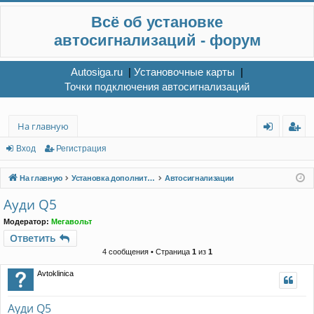
Всё об установке
автосигнализаций - форум
Autosiga.ru
|
Установочные карты
|
Точки подключения автосигнализаций
На главную
хо
ег
Вход
Регистрация
д
ис
На главную
Установка дополнительного электрооборудования
Автосигнализации
тр
Ауди Q5
ац
Модератор:
Мегавольт
ия
Ответить
4 сообщения • Страница
1
из
1
Avtoklinica
Ауди Q5