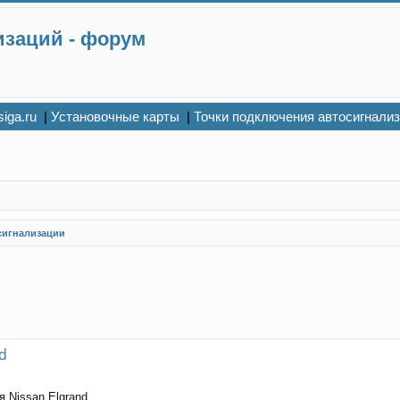
изаций - форум
siga.ru
|
Установочные карты
|
Точки подключения автосигнали
сигнализации
d
 Nissan Elgrand