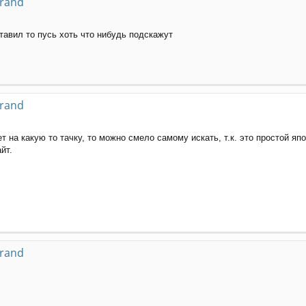
grand
ставил то пусь хоть что нибудь подскажут
grand
т на какую то тачку, то можно смело самому искать, т.к. это простой япо
йт.
grand