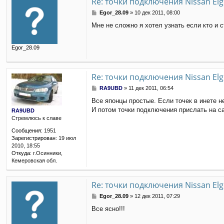
Re: точки подключения Nissan El
С
Egor_28.09
»
10 дек 2011, 08:00
о
Мне не сложно я хотел узнать если кто и 
о
б
щ
Egor_28.09
е
н
и
е
Re: точки подключения Nissan El
С
RA9UBD
»
11 дек 2011, 06:54
о
Все японцы простые. Если точек в инете не
о
И потом точки подключения прислать на са
б
RA9UBD
щ
Стремлюсь к славе
е
Сообщения:
1951
н
Зарегистрирован:
19 июл
и
2010, 18:55
е
Откуда:
г.Осинники,
Кемеровская обл.
Re: точки подключения Nissan El
С
Egor_28.09
»
12 дек 2011, 07:29
о
Все ясно!!!
о
б