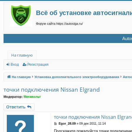
Всё об установке автосигнал
Форум сайта https://autosiga.ru/
Auto
На главную
Вход
Регистрация
На главную
Установка дополнительного электрооборудования
Авто
точки подключения Nissan Elgrand
Модератор:
Мегавольт
Ответить
точки подключения Nissan Elgran
С
Egor_28.09
»
09 дек 2011, 11:14
о
Подскажите пожалуйста точки подключения