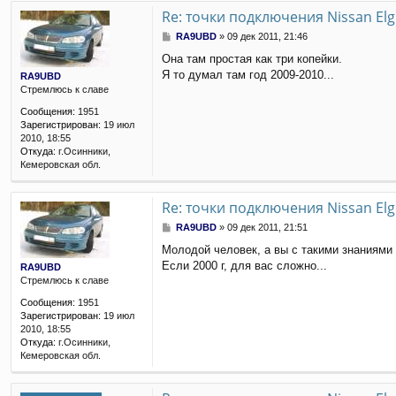
е
Re: точки подключения Nissan El
С
RA9UBD
»
09 дек 2011, 21:46
о
Она там простая как три копейки.
о
Я то думал там год 2009-2010...
б
RA9UBD
щ
Стремлюсь к славе
е
Сообщения:
1951
н
Зарегистрирован:
19 июл
и
2010, 18:55
е
Откуда:
г.Осинники,
Кемеровская обл.
Re: точки подключения Nissan El
С
RA9UBD
»
09 дек 2011, 21:51
о
Молодой человек, а вы с такими знаниями 
о
Если 2000 г, для вас сложно...
б
RA9UBD
щ
Стремлюсь к славе
е
Сообщения:
1951
н
Зарегистрирован:
19 июл
и
2010, 18:55
е
Откуда:
г.Осинники,
Кемеровская обл.