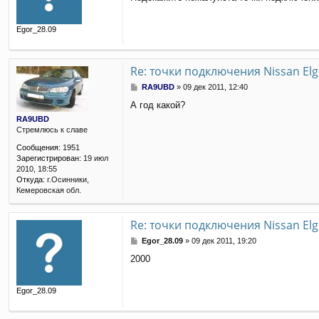
о
б
щ
Egor_28.09
е
н
и
е
Re: точки подключения Nissan El
С
RA9UBD
»
09 дек 2011, 12:40
о
А год какой?
о
б
RA9UBD
щ
Стремлюсь к славе
е
Сообщения:
1951
н
Зарегистрирован:
19 июл
и
2010, 18:55
е
Откуда:
г.Осинники,
Кемеровская обл.
Re: точки подключения Nissan El
С
Egor_28.09
»
09 дек 2011, 19:20
о
2000
о
б
щ
Egor_28.09
е
н
и