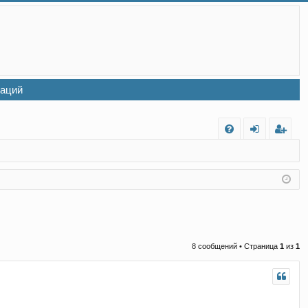
заций
FA
хо
ег
Q
д
ис
тр
ац
ия
8 сообщений • Страница
1
из
1