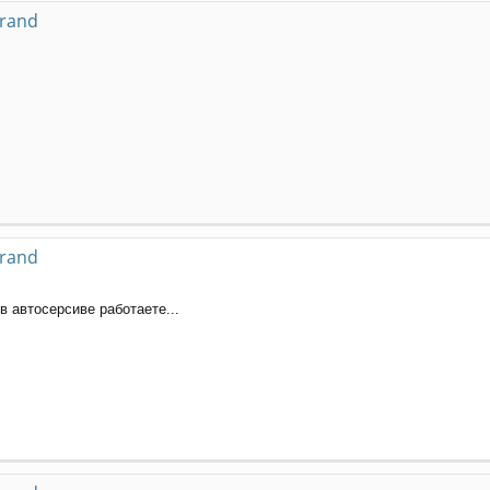
grand
grand
в автосерсиве работаете...